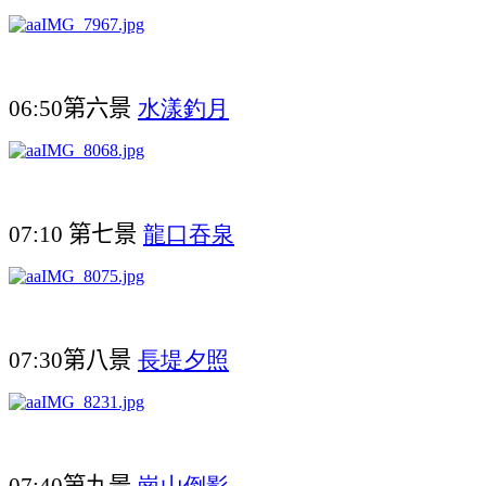
第六景
水漾釣月
06:50
第七景
龍口吞泉
07:10
第八景
長堤夕照
07:30
第九景
崗山倒影
07:40