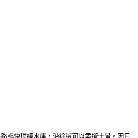
一路暢快環繞水庫，沿途還可以盡攬十景。因日