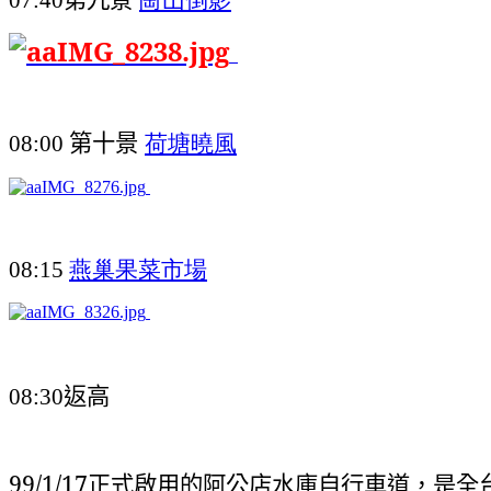
第十景
荷塘曉風
08:00
燕巢果菜市場
08:15
返高
08:30
99/1/17正式啟用的阿公店水庫自行車道
，是全