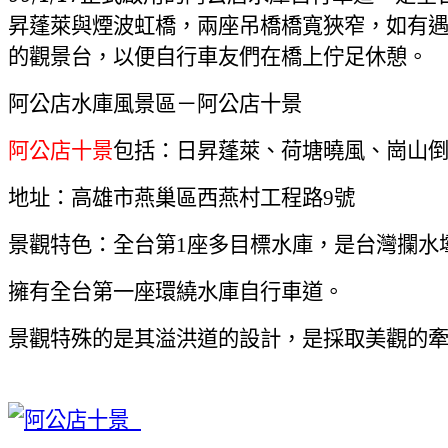
昇蓬萊與煙波虹橋，兩座吊橋橋寬狹窄，如有
的觀景台，以便自行車友們在橋上佇足休憩。
阿公店水庫風景區－阿公店十景
阿公店十景
包括：日昇蓬萊、荷塘曉風、崗山
地址：高雄市燕巢區西燕村工程路
號
9
景觀特色：全台第
座多目標水庫，是台灣攔水
1
擁有全台第一座環繞水庫自行車道。
景觀特殊的是其溢洪道的設計，是採取美觀的