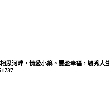
 (相思河畔，情愛小築。豐盈幸福，毓秀人生
351737