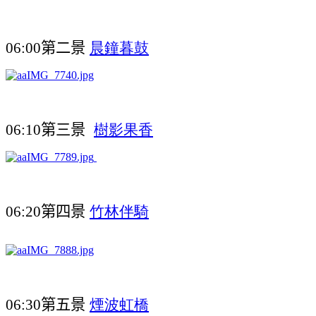
第二景
晨鐘暮鼓
06:00
第三景
樹影果香
06:10
第四景
竹林伴騎
06:20
第五景
煙波虹橋
06:30