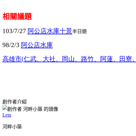
相關議題
阿公店水庫十景
103/7/27
半日遊
阿公店水庫
98/2/3
高雄市
仁武、大社、岡山、路竹、阿蓮、田寮
(
創作者介紹
Lein
河畔小築