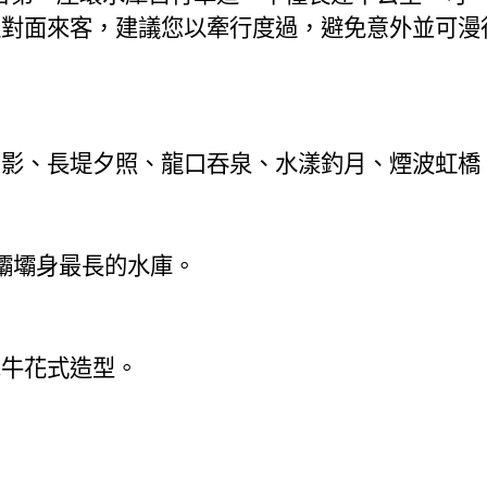
遇對面來客，建議您以牽行度過，避免意外並可漫
倒影、長堤夕照、龍口吞泉、水漾釣月、煙波虹橋
壩壩身最長的水庫。
牽牛花式造型。