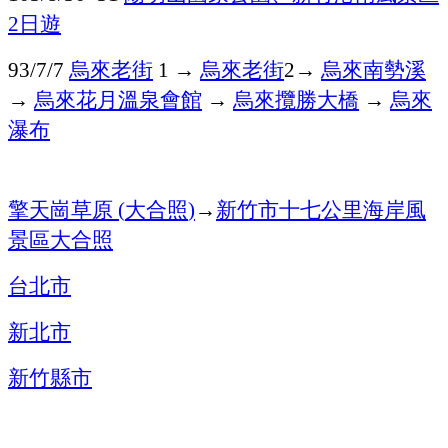
日遊
2
烏來老街
→
烏來老街
→
烏來南勢溪
93/7/7
1
2
→
烏來花月溫泉會館
→
烏來攬勝大橋
→
烏來
瀑布
擎天崗草原
大合照
→
新竹市十七公里海岸風
(
)
景區
大合照
台北市
新北市
新竹縣市