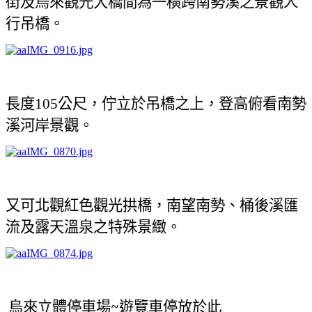
街及烏來觀光大橋間為一橫跨南勢溪之景觀人
行吊橋。
長度
公尺，佇立於吊橋之上，登高俯看南勢
105
溪河岸景觀。
又可北觀紅色觀光拱橋，南望南勢、桶後溪匯
流及露天溫泉之特殊景緻。
烏來立體停車場~遊覽車停放於此