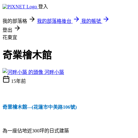
登入
我的部落格
我的部落格後台
我的帳號
登出
花東宜
奇業檜木館
河畔小築
15年前
奇業檜木館
---(花蓮市中美路106號)
為一座佔地近
坪的日式建築
300