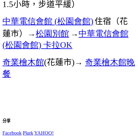
小時，步道平緩）
1.5
中華電信會館
松園會館
住宿（花
(
)
蓮市）→
松園別館
→
中華電信會館
松園會館
卡拉
(
)
OK
奇業檜木館
花蓮市
奇業檜木館晚
(
)→
餐
分享
Facebook
Plurk
YAHOO!