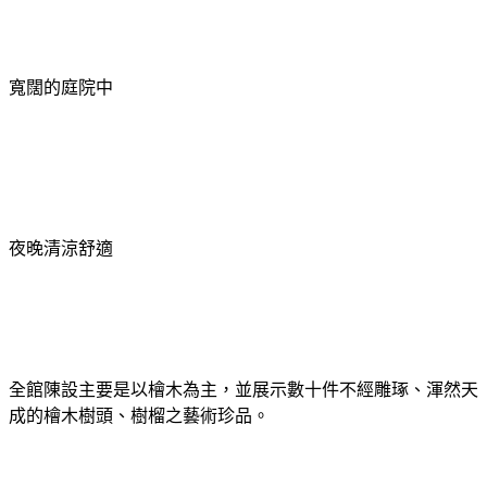
寬闊的庭院中
夜晚清涼舒適
全館陳設主要是以檜木為主，並展示數十件不經雕琢、渾然天
成的檜木樹頭、樹榴之藝術珍品。