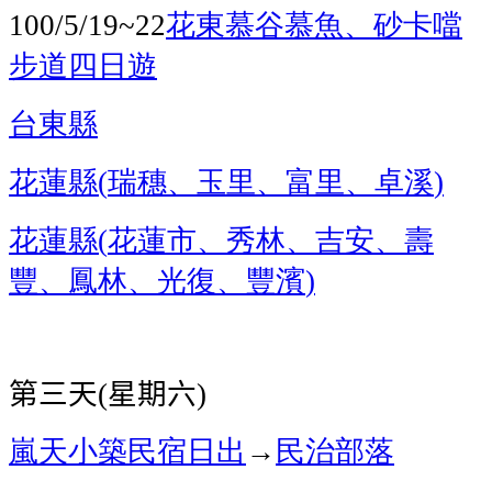
花東慕谷慕魚、砂卡噹
100/5/19~22
步道四日遊
台東縣
花蓮縣
瑞穗、玉里、富里、卓溪
(
)
花蓮縣
花蓮市、秀林、吉安、壽
(
豐、鳳林、光復、豐濱
)
第三天
星期六
(
)
嵐天小築民宿
日出
→
民治部落