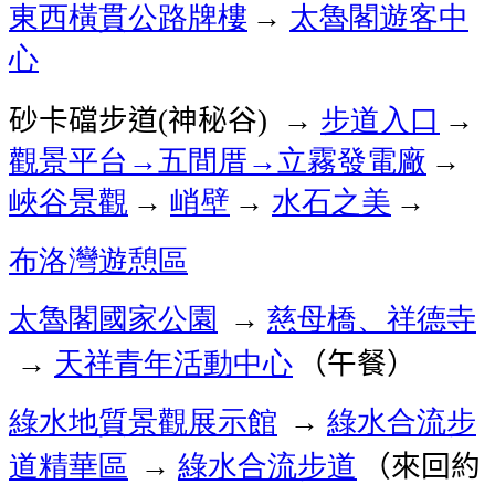
東西橫貫公路牌樓
太魯閣遊客中
→
心
砂卡礑步道
神秘谷
步道入口
(
) →
→
觀景平台→五間厝→立霧發電廠
→
峽谷景觀
峭壁
水石之美
→
→
→
布洛灣遊憩區
太魯閣國家公園
慈母橋、祥德寺
→
天祥青年活動中心
（午餐）
→
綠水地質景觀展示館
綠水合流步
→
道精華區
綠水合流步道
（來回約
→