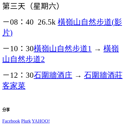
第三天（星期六）
－
：
橫嶺山自然步道
影
08
40 26.5k
(
片
)
－
：
橫嶺山自然步道
→
橫嶺
10
30
1
山自然步道
2
－
：
石圍牆酒庄
→
石圍牆酒莊
12
30
客家菜
分享
Facebook
Plurk
YAHOO!