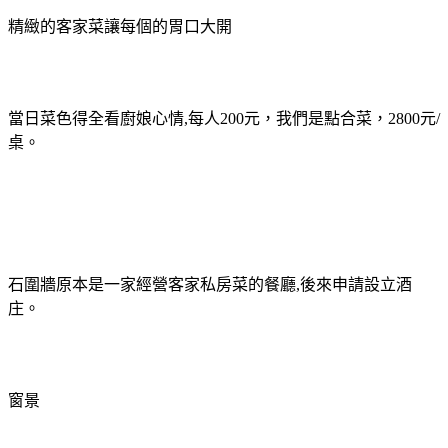
精緻的客家菜讓每個的胃口大開
當日菜色得全看廚娘心情
,
每人
200
元，我們是點合菜，2800元/
桌。
石圍牆原本是一家經營客家私房菜的餐廳
,
後來申請設立酒
庄。
窗景