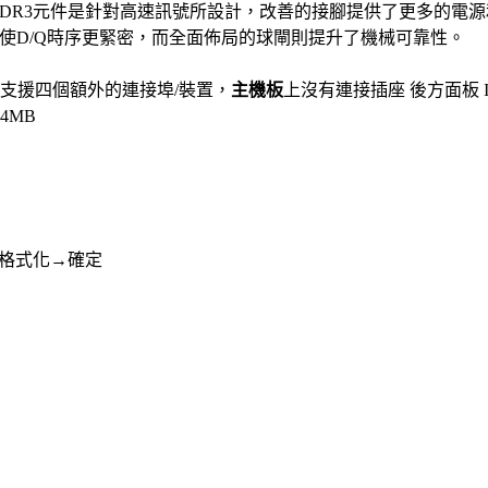
DR3
元件是針對高速訊號所設計，改善的接腳提供了更多的電源
使
D/Q
時序更緊密，而全面佈局的球閘則提升了機械可靠性。
支援四個額外的連接埠
/
裝置，
主機板
上沒有連接插座
後方面板
4MB
格式化→確定