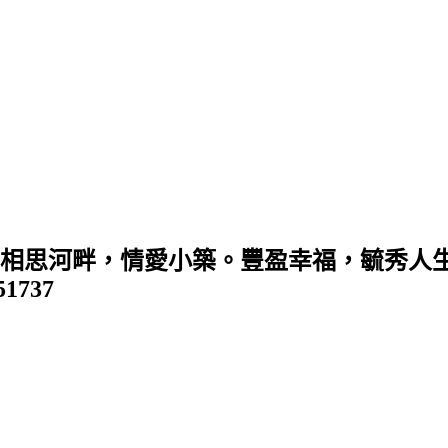
 (相思河畔，情愛小築。豐盈幸福，毓秀人生
351737