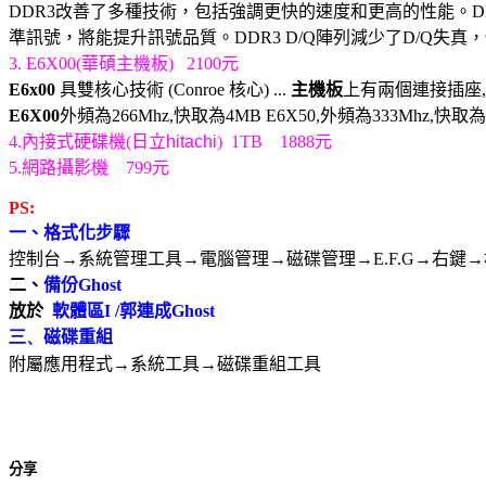
DDR3
改善了多種技術，包括強調更快的速度和更高的性能。
D
準訊號，將能提升訊號品質。
DDR3 D/Q
陣列減少了
D/Q
失真，
3. E6X00(
華碩主機板
)
2100
元
E6x00
具雙核心技術
(Conroe
核心
) ...
主機板
上有兩個連接插座
,
E6X00
外頻為
266Mhz,
快取為
4MB E6X50,
外頻為
333Mhz,
快取為
4.
內接式硬碟機
(
日立
hitachi
)
1TB
1888
元
5.
網路攝影機
799
元
PS:
一、格式化步驟
控制台→系統管理工具→電腦管理→磁碟管理→
E.F.G
→右鍵→
二、
備份Ghost
放於
軟體區
I /
郭連成
Ghost
三、
磁碟重組
附屬應用程式→系統工具→磁碟重組工具
分享