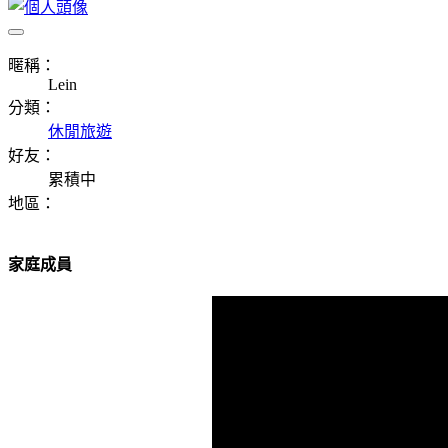
暱稱：
Lein
分類：
休閒旅遊
好友：
累積中
地區：
家庭成員