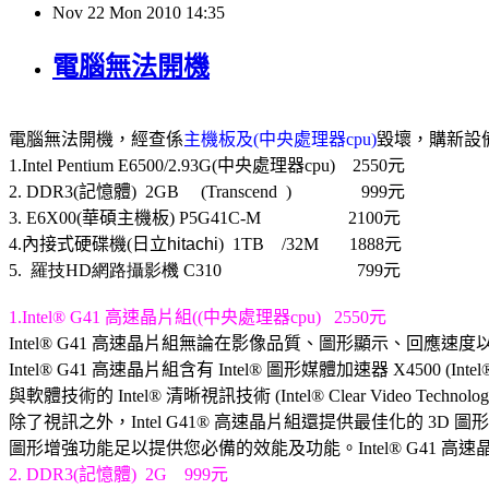
Nov
22
Mon
2010
14:35
電腦無法開機
電腦無法開機，經查係
主機板及
(
中央處理器
cpu)
毀壞，購新設
1.Intel Pentium E6500/2.93G
(
中央處理器
cpu)
2550
元
2. DDR3(
記憶體
)
2GB
(Transcend )
999
元
3. E6X00(
華碩主機板
)
P5G41C-M
2100
元
4.
內接式硬碟機
(
日立
hitachi
)
1TB
/32M
1888
元
5.
羅技HD
網路攝影機
C310
799
元
1.Intel® G41
高速晶片組
((
中央處理器
cpu)
2550
元
Intel® G41
高速晶片組無論在影像品質、圖形顯示、回應速度
Intel® G41
高速晶片組含有
Intel®
圖形媒體加速器
X4500 (Inte
與軟體技術的
Intel®
清晰視訊技術
(Intel® Clear Video Technolog
除了視訊之外，
Intel G41®
高速晶片組還提供最佳化的
3D
圖形
圖形增強功能足以提供您必備的效能及功能。
Intel® G41
高速
2. DDR3(
記憶體
)
2G
999
元