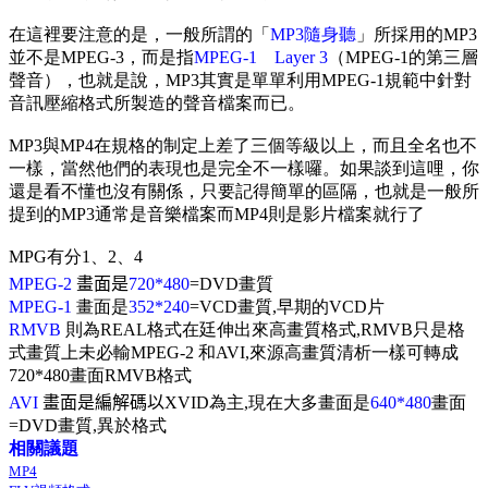
在這裡要注意的是，一般所謂的「
MP3隨身聽
」所採用的MP3
並不是MPEG-3，而是指
MPEG-1 Layer 3
（MPEG-1的第三層
聲音），也就是說，MP3其實是單單利用MPEG-1規範中針對
音訊壓縮格式所製造的聲音檔案而已。
MP3與MP4在規格的制定上差了三個等級以上，而且全名也不
一樣，當然他們的表現也是完全不一樣囉。如果談到這哩，你
還是看不懂也沒有關係，只要記得簡單的區隔，也就是一般所
提到的MP3通常是音樂檔案而MP4則是影片檔案就行了
MPG有分1、2、4
MPEG-2
畫面是
720*480
=DVD畫質
MPEG-1
畫面是
352*240
=VCD畫質,早期的VCD片
RMVB
則為REAL格式在廷伸出來高畫質格式,RMVB只是格
式畫質上未必輸MPEG-2 和AVI,來源高畫質清析一樣可轉成
720*480畫面RMVB格式
AVI
畫面是編解碼以
XVID為主,現在大多畫面是
640*480
畫面
=DVD畫質,異於格式
相關議題
MP4