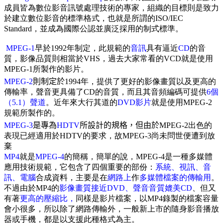
成員皆為數位影音訊號處理技術的專家，組織的目標則是致力
於建立數位影音的標準格式，也就是所謂的ISO/IEC
Standard，並成為國際公認並廣泛採用的制式標準。
MPEG-1
早於1992年制定，此規範的
音訊
具有逼近
CD
的音
質，影像品質則相當於VHS，過去大家常看的VCD就是使用
MPEG-1所製作的影片。
MPEG-2
則制定於
1994年，提供了更好的影像畫質以及更高的
傳輸率，聲音更具備了CD的音質，而且其音頻編碼可提供
6個
（5.1）聲道
。近年來大行其道的
DVD影片
就是使用MPEG-2
規範所製作的。
MPEG-3
是專為
HDTV
所設計的規格，但由於
MPEG-2出色的
表現已經適用於HDTV的要求，故MPEG-3尚未問世便遭到放
棄
MP4
就是
MPEG-4
的簡稱，簡單的說，MPEG-4是一種多媒體
應用技術規範，它包含了四個重要的部份：
系統、視訊、音
訊、電腦
合成資料，主要是在
網路上
作
多媒體檔案的傳輸用
。
不過由於MP4的
影像畫質接近DVD、聲音音質媲美CD
、但又
有著
更高的壓縮比，
同樣是影片檔案，以MP4錄製的檔案容量
會小很多，所以除了網路傳輸外，一般新上市的隨身影音播放
器或手機，都是以支援此種格式為主。