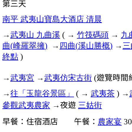
第三天
南平
武夷山寶島大酒店
清晨
武夷山
九曲溪
竹筏碼頭
九
→
( →
→
曲
峰羅翠擁
四曲
溪山勝概
三
(
)
→
(
)
→
終點
)
武夷宮
武夷仿宋古街
遊覽時間
→
→
(
往「玉龍谷景區」
武夷茶
→
( →
) →
參觀武夷農家
夜遊
三姑街
→
早餐：住宿酒店 午餐：
農家宴
30