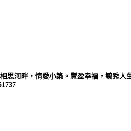
 (相思河畔，情愛小築。豐盈幸福，毓秀人生
351737