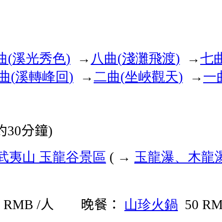
曲
溪光秀色
八曲
淺灘飛渡
七
(
)
→
(
)
→
曲
溪轉峰回
二曲
坐峽觀天
一
(
)
→
(
)
→
約
分鐘
30
)
武夷山
玉龍谷景區
玉龍瀑、木龍
( →
人 晚餐：
山珍火鍋
 RMB /
50 RM