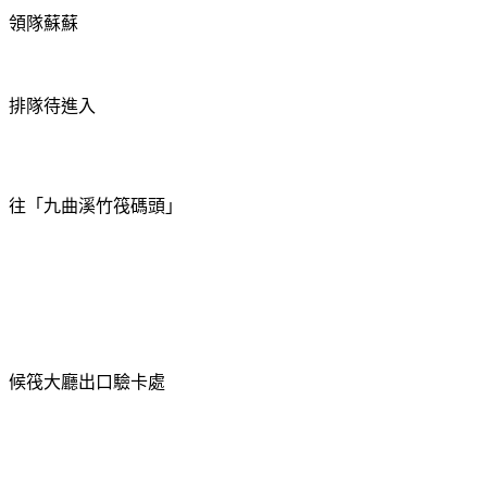
領隊
蘇蘇
排隊待進入
往
「
九曲溪
竹筏碼頭」
候筏大廳出口驗卡處