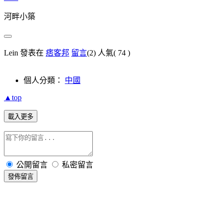
河畔小築
Lein 發表在
痞客邦
留言
(2)
人氣(
74
)
個人分類：
中國
▲top
載入更多
公開留言
私密留言
發佈留言