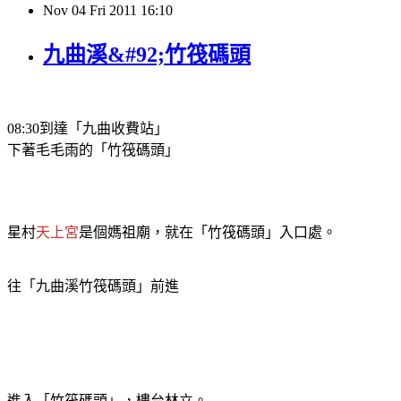
Nov
04
Fri
2011
16:10
九曲溪&#92;竹筏碼頭
到達「
九曲收費站」
08:30
下著毛毛雨的「竹筏碼頭」
星村
天上宮
是個媽祖廟，就在「竹筏碼頭」入口處。
往
「
九曲溪
竹筏碼頭」前進
進入「竹筏碼頭」，樓台林立。