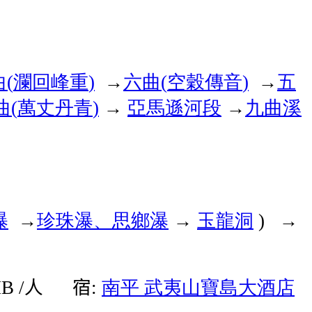
曲
瀾回峰重
六曲
空穀傳音
五
(
)
→
(
)
→
曲
萬丈丹青
亞馬遜河段
→
九曲溪
(
)
→
瀑
珍珠瀑、思鄉瀑
玉龍洞
→
→
) →
人
宿
南平
武夷山寶島大酒店
B /
: