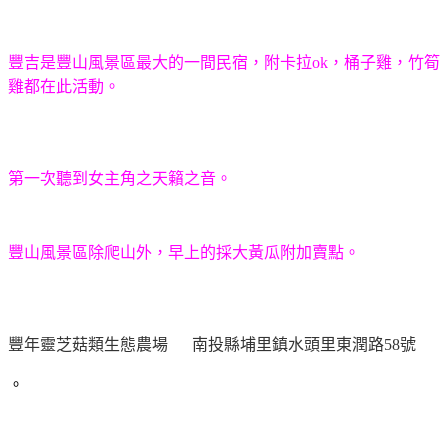
豐吉是豐山風景區最大的一間民宿，附卡拉ok，桶子雞，竹筍
雞都在此活動。
第一次聽到女主角之天籟之音。
豐山風景區除爬山外，早上的採大黃瓜附加賣點。
豐年靈芝菇類生態農場 南投縣埔里鎮水頭里東潤路58號
。