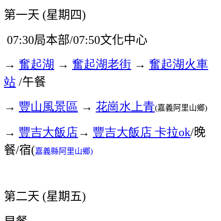
第一天
星期四
(
)
局本部
文化中心
07:30
/07:50
→
奮起湖
→
奮起湖老街
→
奮起湖火車
站
午餐
/
→
豐山風景區
→
花崗水上青
嘉義阿里山鄉
(
)
→
豐吉大飯店
→
豐吉大飯店
卡拉
晚
ok
/
餐
宿
/
(
嘉義縣阿里山鄉
)
第二天
星期五
(
)
早餐