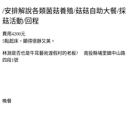
安排解說各類菌菇養殖
菇菇自助大餐
採
/
/
/
菇活動
回程
/
費用
4200元
5
點起床，顯得很靜又美。
林淵是否也是牛耳藝術渡假村的老板
?
南投縣埔里鎮中山路
四段
1
號
晚餐