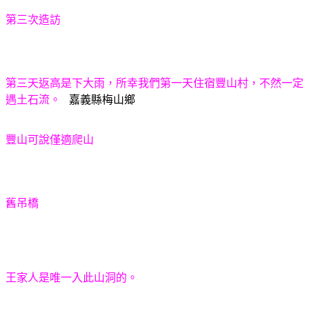
第三次造訪
第三天返高是下大雨，所幸我們第一天住宿豐山村，不然一定
遇土石流。
嘉義縣梅山鄉
豐山可說僅適爬山
舊吊橋
王家人是唯一入此山洞的。