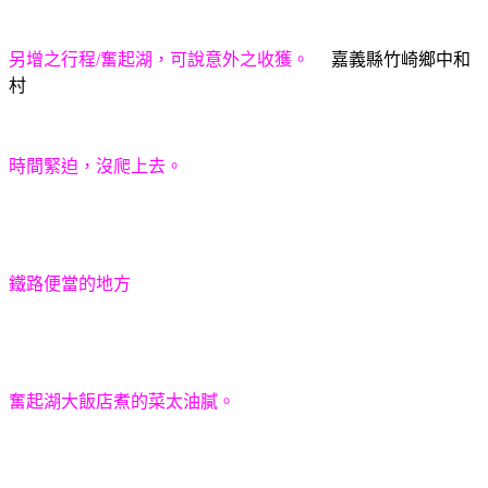
另增之行程/奮起湖，可說意外之收獲。
嘉義縣竹崎鄉中和
村
時間緊迫，沒爬上去。
鐵路便當的地方
奮起湖大飯店煮的菜太油膩。