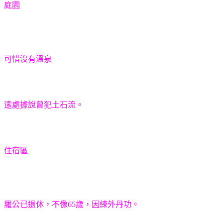
庭園
可惜沒有溫泉
逺處據說曾犯土石流。
住宿區
羅公已退休，不像65歲，因練外丹功。