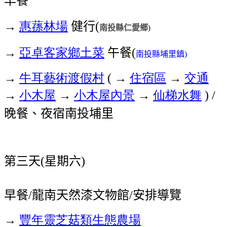
→
惠蓀林場
健行
(
南投縣仁愛鄉
)
→
亞卓客家鄉土菜
午餐
(
南投縣埔里鎮
)
→
牛耳藝術渡假村
→
住宿區
→
交通
(
→
小木屋
→
小木屋內景
→
仙梯水舞
) /
晚餐、夜宿南投埔里
第三天
星期六
(
)
早餐
龍南天然漆文物館
安排導覽
/
/
→
豐年靈芝菇類生態農場