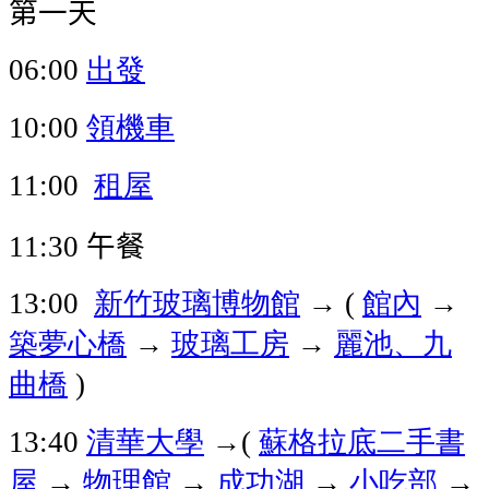
第一天
出發
06:00
領機車
10:00
租屋
11:00
午餐
11:30
新竹玻璃博物館
→
館內
→
13:00
(
築夢心橋
→
玻璃工房
→
麗池、九
曲橋
)
清華大學
→
蘇格拉底二手書
13:40
(
屋
→
物理館
→
成功湖
→
小吃部
→