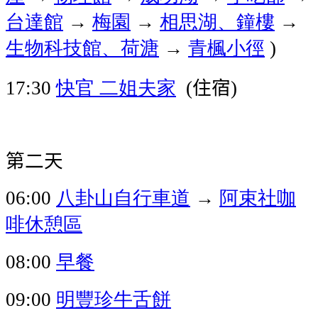
台達館
→
梅園
→
相思湖、鐘樓
→
生物科技館、荷溏
→
青楓小徑
)
快官
二姐夫家
住宿
17:30
(
)
第二天
八卦山自行車道
阿束社咖
06:00
→
啡休憩區
早餐
08:00
明豐珍牛舌餅
09:00