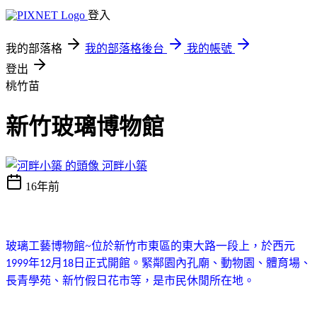
登入
我的部落格
我的部落格後台
我的帳號
登出
桃竹苗
新竹玻璃博物館
河畔小築
16年前
玻璃工藝博物館~
位於新竹市東區的東大路一段上，
於西元
年
月
日正式開館。
緊鄰園內
孔廟、動物園、體育場、
1999
12
18
長青學苑、新竹假日花市
等，是市民休閒所在地。