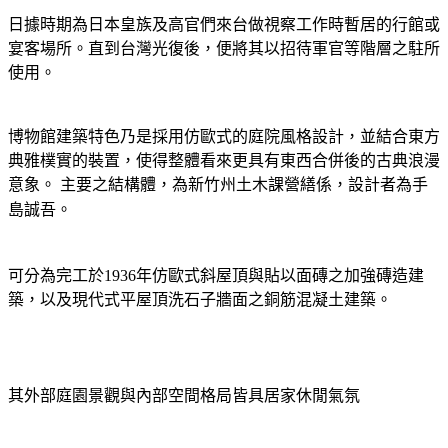
日據時期為日本皇族及高官們來台做視察工作時暫居的行館或
宴客場所。直到台灣光復後，便將其以招待軍官等階層之駐所
使用。
博物館建築特色乃是採用仿歐式的庭院風格設計，並結合東方
典雅樸實的裝置，使得整體看來更具有東西合併後的古典浪漫
意象。
主要之結構體，為新竹州土木課營繕係，設計者為手
島誠吾。
可分為完工於
1936
年仿歐式斜屋頂與貼以面磚之加強磚造建
築，以及現代式平屋頂洗石子牆面之銅筋混凝土建築。
其外部庭園景觀與內部空間格局皆具居家休閒氣氛