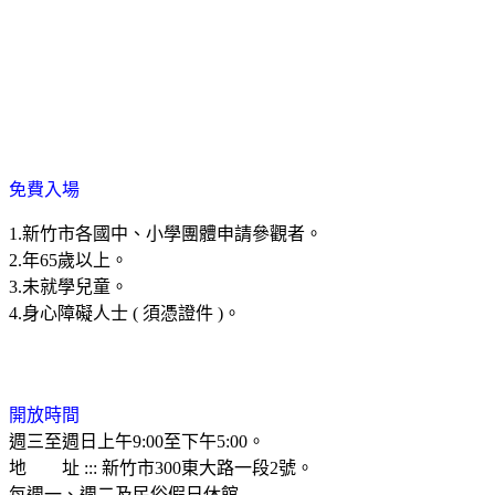
免費入場
1.
新竹市各國中、小學團體申請參觀者。
2.
年
65
歲以上。
3.
未就學兒童。
4.
身心障礙人
士
(
須憑證件
)
。
開放時間
週三至週日上午
9:00
至下午
5:00
。
地 址
:::
新竹市
300
東大路一段
2
號。
每週一、週二及民俗假日休館