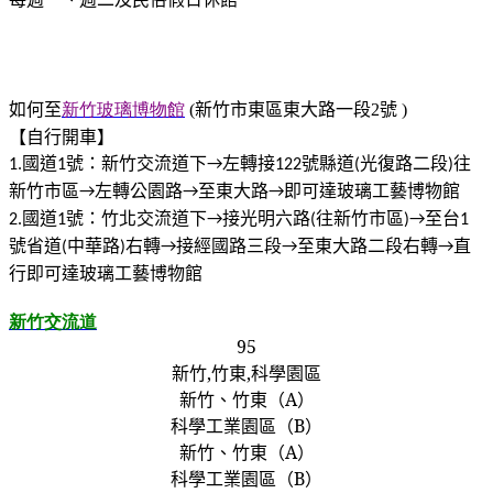
如何至
新竹玻璃博物館
(
新竹市東區東大路一段
2
號
‎ )
【自行開車】
國道
號：新竹交流道下
左轉接
號縣道
光復路二段
往
1.
1
→
122
(
)
新竹市區
左轉公園路
至東大路
即可達玻璃工藝博物館
→
→
→
國道
號：竹北交流道下
接光明六路
往新竹市區
至台
2.
1
→
(
)→
1
號省道
中華路
右轉
接經國路三段
至東大路二段右轉
直
(
)
→
→
→
行即可達玻璃工藝博物館
新竹交流道
95
新竹
,
竹東
,
科學園區
新竹、竹東（
A
）
科學工業園區（
B
）
新竹、竹東（
A
）
科學工業園區（
B
）