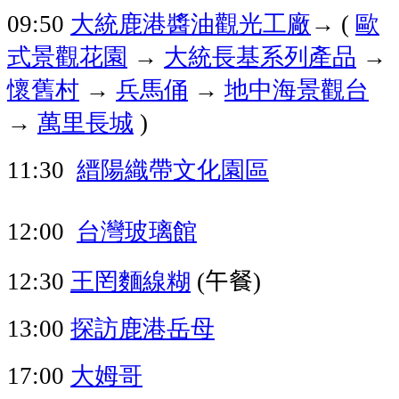
大統鹿港醬油觀光工廠
→
歐
09:50
(
式景觀花園
→
大統長基系列產品
→
懷舊村
→
兵馬俑
→
地中海景觀台
→
萬里長城
)
縉陽織帶文化園區
11:30
台灣玻璃館
12:00
王罔麵線糊
午餐
12:30
(
)
探訪鹿港岳母
13:00
大姆哥
17:00