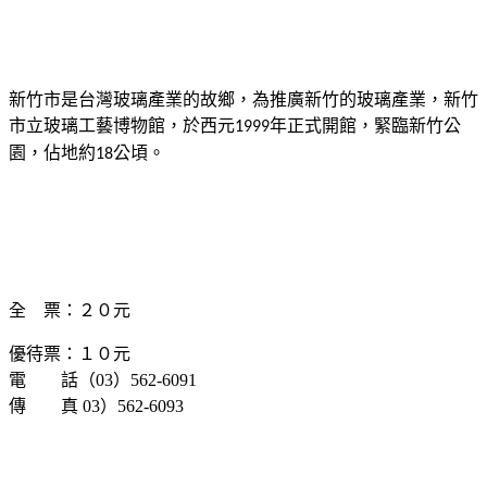
新竹市是台灣玻璃產業的故鄉，為推廣新竹的玻璃產業，新竹
市立玻璃工藝博物館，於西元
年正式開館，緊臨新竹公
1999
園，佔地約
公頃。
18
全 票：２０元
優待票：１０元
電 話（
03
）
562-6091
傳 真
03
）
562-6093