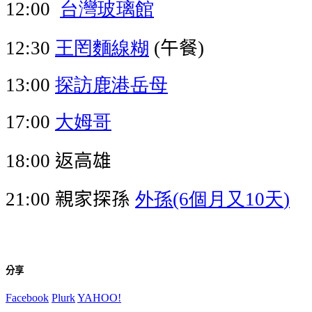
台灣玻璃館
12:00
王罔麵線糊
午餐
12:30
(
)
探訪鹿港岳母
13:00
大姆哥
17:00
返高雄
18:00
親家探孫
外孫
個月又
天
21:00
(6
10
)
分享
Facebook
Plurk
YAHOO!