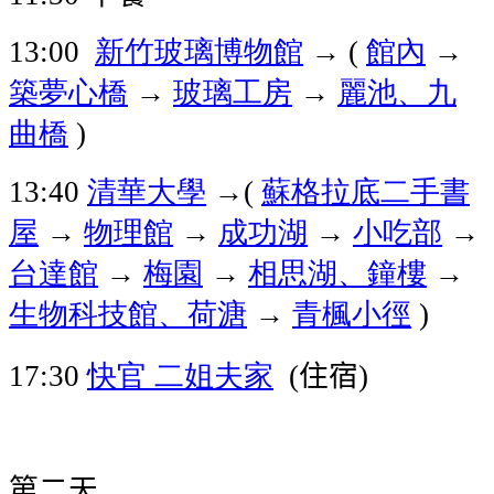
新竹玻璃博物館
→
館內
→
13:00
(
築夢心橋
→
玻璃工房
→
麗池、九
曲橋
)
清華大學
→
蘇格拉底二手書
13:40
(
屋
→
物理館
→
成功湖
→
小吃部
→
台達館
→
梅園
→
相思湖、鐘樓
→
生物科技館、荷溏
→
青楓小徑
)
快官
二姐夫家
住宿
17:30
(
)
第二天