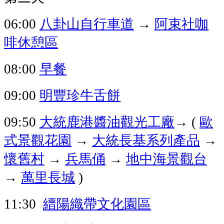
八卦山自行車道
阿束社咖
06:00
→
啡休憩區
早餐
08:00
明豐珍牛舌餅
09:00
大統鹿港醬油觀光工廠
→
歐
09:50
(
式景觀花園
→
大統長基系列產品
→
懷舊村
→
兵馬俑
→
地中海景觀台
→
萬里長城
)
縉陽織帶文化園區
11:30