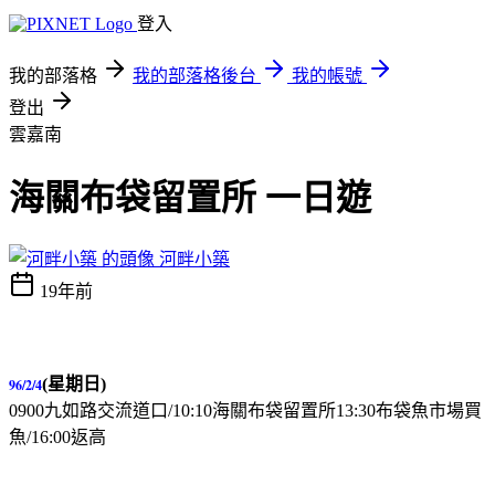
登入
我的部落格
我的部落格後台
我的帳號
登出
雲嘉南
海關布袋留置所 一日遊
河畔小築
19年前
(星期日)
96/2/4
0900
九如路交流道口
/10:10
海關布袋留置所
13:30
布袋魚市場買
魚
/16:00
返高