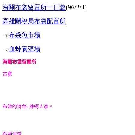
海關布袋留置所
一日遊
(96/2/4)
高雄關稅局布袋配置所
→
布袋魚市場
→
血蚌養殖場
海關布袋留置所
古甕
布袋的特色~揀蚵人家。
布袋河道