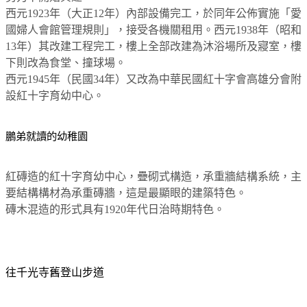
西元
1923
年（大正
12
年）內部設備完工，於同年公佈實施「愛
國婦人會館管理規則」，接受各機關租用。西元
1938
年（昭和
13
年）其改建工程完工，樓上全部改建為沐浴場所及寢室，樓
下則改為食堂、撞球場。
西元
1945
年（民國
34
年）又改為中華民國紅十字會高雄分會附
設紅十字育幼中心。
鵬弟就讀的幼稚園
紅磚造的紅十字育幼中心，疊砌式構造，承重牆結構系統，主
要結構構材為承重磚牆，這是最顯眼的建築特色。
磚木混造的形式具有
1920
年代日治時期特色。
往千光寺舊登山步道