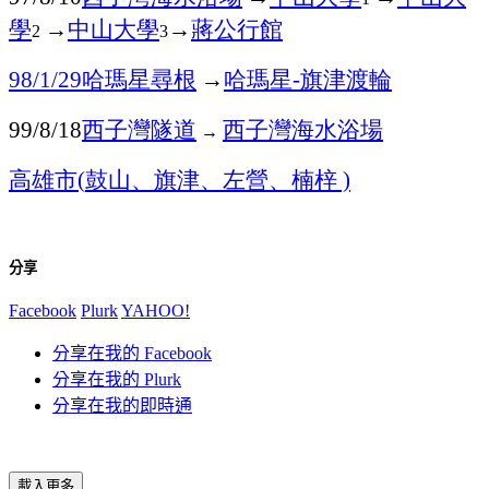
學
→
中山大學
→
蔣公行館
2
3
哈瑪星尋根
→
哈瑪星
旗津渡輪
98/1/29
-
西子灣隧道
西子灣海水浴場
99/8/18
→
高雄市
鼓山、旗津、左營、楠梓
(
)
分享
Facebook
Plurk
YAHOO!
分享在我的 Facebook
分享在我的 Plurk
分享在我的即時通
載入更多