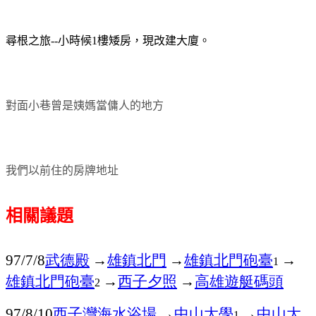
尋根之旅--小時候1樓矮房，現改建大廈。
對面小巷曾是姨媽當傭人的地方
我們以前住的房牌地址
相關議題
武德殿
→
雄鎮北門
→
雄鎮北門砲臺
→
97/7/8
1
雄鎮北門砲臺
→
西子夕照
→
高雄遊艇碼頭
2
西子灣海水浴場
→
中山大學
→
中山大
97/8/10
1