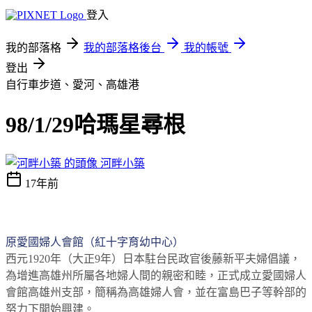
登入
我的部落格
我的部落格後台
我的帳號
登出
自行車步道、愛河、高雄港
98/1/29哈瑪星尋根
河畔小築
17年前
原愛國婦人會館（紅十字育幼中心）
西元
1920
年（大正
9
年）日本駐台民政官後藤新平夫婦倡議，
為增進高雄州所屬各地婦人間的親密和睦，正式成立愛國婦人
會館高雄州支部，簡稱為高雄婦人會，並在富島巴子等幹部的
努力下開始興建。