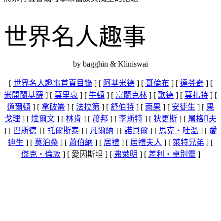
世界名人趣事
by bagghin & Kliniswai
[
世界名人趣事首頁目錄
] [
阿基米德
] [
哥倫布
] [
達芬奇
] [
米開蘭基羅
] [
莫里哀
] [
牛頓
] [
富蘭克林
] [
歌德
] [
莫扎特
] [
道爾頓
] [
拿破崙
] [
法拉第
] [
舒伯特
] [
雨果
] [
安徒生
] [
果
戈理
] [
達爾文
] [
林肯
] [
蕭邦
] [
李斯特
] [
狄更斯
] [
屠格夫
] [
巴斯德
] [
托爾斯泰
] [
凡爾納
] [
諾貝爾
] [
馬克‧吐溫
] [
愛
迪生
] [
莫泊桑
] [
蕭伯納
] [
居禮
] [
居禮夫人
] [
萊特兄弟
] [
傑克‧倫敦
] [ 愛因斯坦 ] [
弗萊明
] [
差利‧卓別靈
]