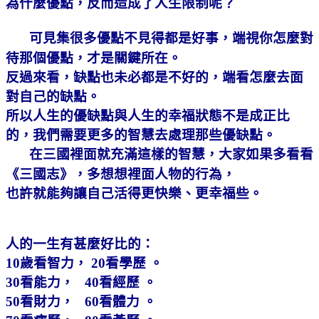
為什麼優點，反而造成了人生限制呢？
可見集很多優點不見得都是好事，端視你怎麼對
待那個優點，才是關鍵所在。
反過來看，缺點也未必都是不好的，端看怎麼去面
對自己的缺點。
所以
人生的優缺點與人生的幸福狀態不是成正比
的，我們需要更多的智慧去處理那些優缺點。
在三國裡面就充滿這樣的智慧，大家如果多看看
《三國志》，多想想裡面人物的行為，
也許就能夠讓自己活得更快樂、更幸福些。
人的一生有甚麼好比的：
10
歲看智力，
20
看學歷
。
30
看能力，
40
看經歷
。
50
看財力，
60
看體力
。