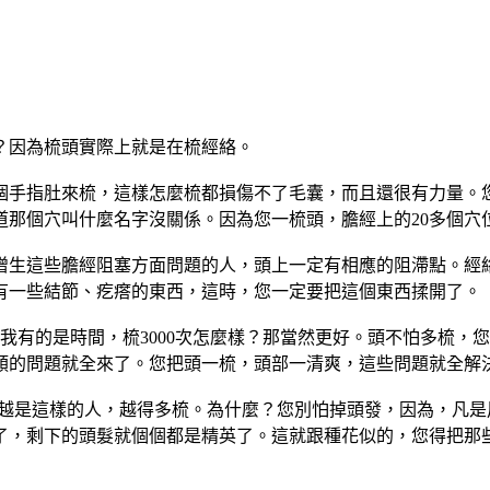
？因為梳頭實際上就是在梳經絡。
個手指肚來梳，這樣怎麼梳都損傷不了毛囊，而且還很有力量。
道那個穴叫什麼名字沒關係。因為您一梳頭，膽經上的
20
多個穴
增生這些膽經阻塞方面問題的人，頭上一定有相應的阻滯點。經
有一些結節、疙瘩的東西，這時，您一定要把這個東西揉開了。
我有的是時間，梳
3000
次怎麼樣？那當然更好。頭不怕多梳，您
類的問題就全來了。您把頭一梳，頭部一清爽，這些問題就全解
“越是這樣的人，越得多梳。為什麼？您別怕掉頭發，因為，凡
了，剩下的頭髮就個個都是精英了。這就跟種花似的，您得把那