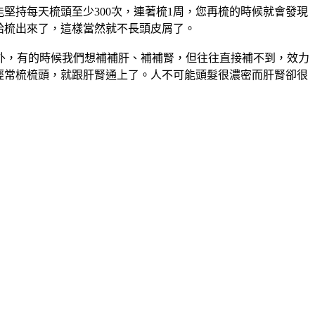
能堅持每天梳頭至少
300
次，連著梳
1
周，您再梳的時候就會發現
給梳出來了，這樣當然就不長頭皮屑了。
外，有的時候我們想補補肝、補補腎，但往往直接補不到，效力
經常梳梳頭，就跟肝腎通上了。人不可能頭髮很濃密而肝腎卻很