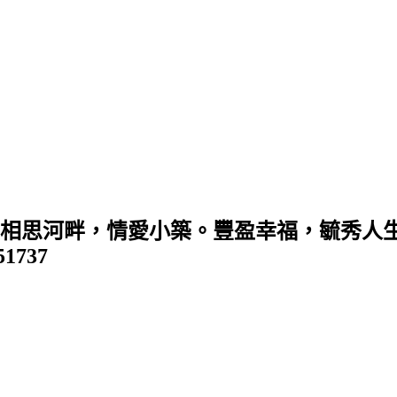
 (相思河畔，情愛小築。豐盈幸福，毓秀人生
351737