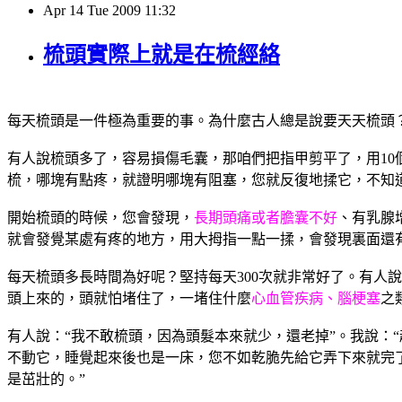
Apr
14
Tue
2009
11:32
梳頭實際上就是在梳經絡
每天梳頭是一件極為重要的事。為什麼古人總是說要天天梳頭
有人說梳頭多了，容易損傷毛囊，那咱們把指甲剪平了，用
10
梳，哪塊有點疼，就證明哪塊有阻塞，您就反復地揉它，不知
開始梳頭的時候，您會發現，
長期頭痛或者膽囊不好
、有乳腺
就會發覺某處有疼的地方，用大拇指一點一揉，會發現裏面還
每天梳頭多長時間為好呢？堅持每天
300
次就非常好了。有人說
頭上來的，頭就怕堵住了，一堵住什麼
心血管疾病、腦梗塞
之
有人說：“我不敢梳頭，因為頭髮本來就少，還老掉”。我說：
不動它，睡覺起來後也是一床，您不如乾脆先給它弄下來就完
是茁壯的。”