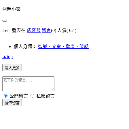
河畔小築
Lein 發表在
痞客邦
留言
(0)
人氣(
62
)
個人分類：
智識、文章、健康、笑話
▲top
載入更多
公開留言
私密留言
發佈留言