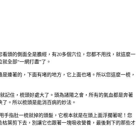
您看頭的側面全是膽經，有
20
多個穴位，您都不用找，就這麼一
位就全部“一網打盡”了。
絡是連著的，下面有堵的地方，它上面也堵。所以您這麼一梳，
就記住，梳頭好處大了。頭為諸陽之會，所有的氣血都是奔著
決了。所以梳頭是能消百病的妙法。
是用手指肚一梳就掉的頭髮，它根本就是在頭上面浮擱著呢！您
些枯葉剪下去，別讓它也跟著一塊吸收營養，最後剩下的那些才