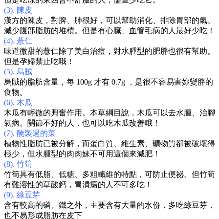
(3). 陳皮
漢方的陳皮，對脾、肺很好，可以幫助消化、排除胃部的氣、
減少腹部脂肪的堆積。但是有心臟、血管毛病的人最好少吃！
(4). 薏仁
味道微甜的薏仁除了美白治痘，對水腫型的肥胖也很有幫助。
但是孕婦禁止吃哦！
(5). 烏賊
烏賊的脂肪含量，每
100g 才有 0.7g ，是很不容易害妳變胖的
食物。
(6). 木瓜
木瓜有輕微的興奮作用。本草綱目說，木瓜可以去水腫、治腳
氣病。關節不好的人，也可以吃木瓜改善哦！
(7). 醃製過的菜
植物性脂肪已被分解，而蛋白質、維生素、礦物質卻被破壞得
極少，但水腫型的肉肉妹不可用這個來減肥！
(8). 竹筍
竹筍具有低脂、低糖、多粗纖維的特點，可防止便祕。但竹筍
有難溶性的草酸鈣，胃潰瘍的人不可多吃！
(9). 綠豆芽
含有較高的磷、鐵之外，主要含有大量的水份，多吃綠豆芽，
也不易形成脂肪在皮下