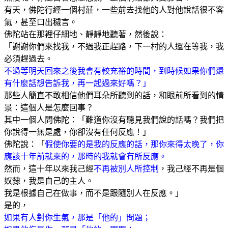
有天，佛陀行經一個村莊，一些前去找他的人對他說話很不客
氣，甚至口出穢言。
佛陀站在那裡仔細地、靜靜地聽著，然後說：
「謝謝你們來找我，不過我正趕路，下一村的人還在等我，我
必須趕過去。
不過等明天回來之後我會有較充裕的時間，到時候如果你們還
有什麼話想告訴我，再一起過來好嗎？」
那些人簡直不敢相信他們耳朵所聽到的話，和眼前所看到的情
景：這個人是怎麼回事？
其中一個人問佛陀：「難道你沒有聽見我們說的話嗎？我們把
你說得一無是處，你卻沒有任何反應！」
佛陀說：「
假使你要的是我的反應的話，那你來得太晚了，你
應該十年前就來的，那時的我就會有所反應。
然而，這十年以來我己經
不再被別人所控制
，我己經不再是個
奴隸，我是自己的主人。
我是根據自己在做事，而不是跟隨別人在反應。」
是的，
如果有人對你生氣，那是「他的」問題；