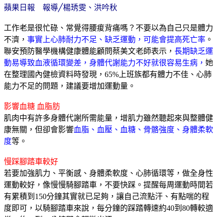
蘋果日報
報導
╱
楊琇雯、洪吟秋
工作老是很忙碌、常覺得腰痠背痛嗎？不要以為自己只是體力
不濟，
事實上心肺耐力不足、缺乏運動，可能會提高死亡率
。
聯安預防醫學機構健康體能顧問蔡美文老師表示，
長期缺乏運
動易導致血液循環變差，身體代謝能力不好就很容易生病，
她
在整理國內健檢資料時發現，
65%
上班族都有體力不佳、心肺
能力不足的問題，建議要增加運動量。
影響血糖
血脂肪
肌肉中有許多身體代謝所需能量，增肌力雖然聽起來與整體健
康無關，但卻會影響
血脂、血壓、血糖、骨骼強度、身體柔軟
度
等。
慢踩腳踏車較好
若要加強肌力、平衡感、身體柔軟度、心肺循環等，做全身性
運動較好，像慢慢騎腳踏車，不要快踩。提醒每周運動時間若
有累積到
150
分鐘其實就已足夠，讓自己流點汗、有點喘的程
度即可，以騎腳踏車來說，每分鐘的踩踏轉速約
40
到
80
轉較適