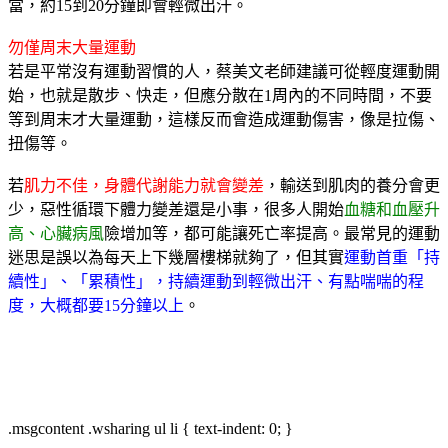
當，約
15
到
20
分鐘即會輕微出汗。
勿僅周末大量運動
若是平常沒有運動習慣的人，蔡美文老師建議可從輕度運動開
始，也就是散步、快走，但應分散在
1
周內的不同時間，不要
等到周末才大量運動，這樣反而會造成運動傷害，像是拉傷、
扭傷等。
若
肌力不佳，身體代謝能力就會變差
，輸送到肌肉的養分會更
少，惡性循環下體力變差還是小事，很多人開始
血糖和血壓升
高、心臟病風
險增加等，都可能讓死亡率提高。最常見的運動
迷思是誤以為每天上下幾層樓梯就夠了，但其實
運動首重「持
續性」、「累積性」，持續運動到輕微出汗、有點喘喘的程
度，大概都要
15
分鐘以上
。
.msgcontent .wsharing ul li { text-indent: 0; }