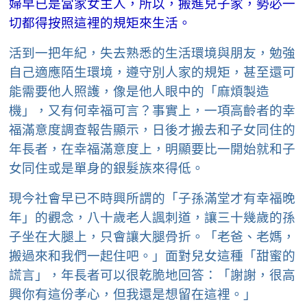
婦早已是當家女主人，所以，搬進兒子家，勢必一
切都得按照這裡的規矩來生活。
活到一把年紀，失去熟悉的生活環境與朋友，勉強
自己適應陌生環境，遵守別人家的規矩，甚至還可
能需要他人照護，像是他人眼中的「麻煩製造
機」，又有何幸福可言？事實上，一項高齡者的幸
福滿意度調查報告顯示，日後才搬去和子女同住的
年長者，在幸福滿意度上，明顯要比一開始就和子
女同住或是單身的銀髮族來得低。
現今社會早已不時興所謂的「子孫滿堂才有幸福晚
年」的觀念，八十歲老人諷刺道，讓三十幾歲的孫
子坐在大腿上，只會讓大腿骨折。「老爸、老媽，
搬過來和我們一起住吧。」面對兒女這種「甜蜜的
謊言」，年長者可以很乾脆地回答：「謝謝，很高
興你有這份孝心，但我還是想留在這裡。」