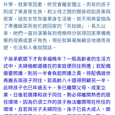
升學、就業等因素，終究會離家獨立，而有的孩子
則成了單身寄生族，和父母之間的關係宛如房東與
房客。這些女性恢復單身生活後，就不用再當個為
了準備飯菜而匆忙趕回家的「灰姑娘」。長久以
來，她們一直扮演著每到傍晚時分就得回家準備晚
餐的母親或妻子角色，現在就算毫無顧忌地通宵夜
遊，也沒有人會說閒話。
子孫承歡膝下才有幸福晚年？一般高齡者的生活方
式中，夫婦倆都還健在的家庭便同住照應；若配偶
需要照護，則另一半會負起照護之責，待配偶過世
再搬去與孩子同住。若高齡八十還得照顧另一半，
此時孩子也已年過五十，多已離開父母、成家立
業，日後若選擇和孩子同住，勢必得離開熟悉的居
住環境。因為仍須工作的孩子無法離開現在所住的
環境，且若與兒子夫婦同住，孫子已長大成人，媳