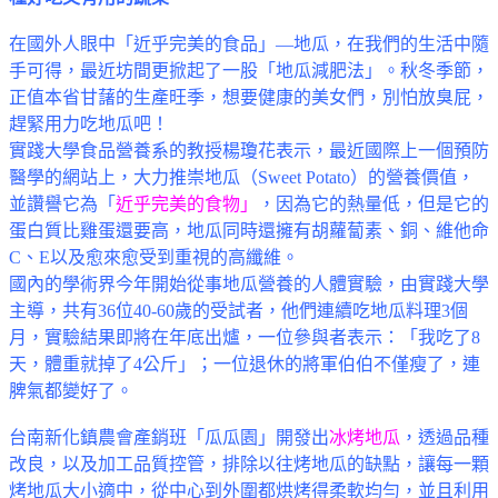
在國外人眼中「近乎完美的食品」
—
地瓜，在我們的生活中隨
手可得，最近坊間更掀起了一股「地瓜減肥法」。秋冬季節，
正值本省甘藷的生產旺季，想要健康的美女們，別怕放臭屁，
趕緊用力吃地瓜吧！
實踐大學食品營養系的教授楊瓊花表示，最近國際上一個預防
醫學的網站上，大力推崇地瓜（
Sweet Potato
）的營養價值，
並讚譽它為「
近乎完美的食物」
，因為它的熱量低，但是它的
蛋白質比雞蛋還要高，地瓜同時還擁有胡蘿蔔素、銅、維他命
C
、
E
以及愈來愈受到重視的高纖維。
國內的學術界今年開始從事地瓜營養的人體實驗，由實踐大學
主導，共有
36
位
40-60
歲的受試者，他們連續吃地瓜料理
3
個
月，實驗結果即將在年底出爐，一位參與者表示：「我吃了
8
天，體重就掉了
4
公斤」；一位退休的將軍伯伯不僅瘦了，連
脾氣都變好了。
台南新化鎮農會產銷班「瓜瓜園」開發出
冰烤地瓜
，透過品種
改良，以及加工品質控管，排除以往烤地瓜的缺點，讓每一顆
烤地瓜大小適中，從中心到外圍都烘烤得柔軟均勻，並且利用