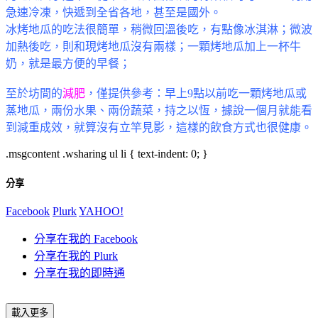
急速冷凍，快遞到全省各地，甚至是國外。
冰烤地瓜的吃法很簡單，稍微回溫後吃，有點像冰淇淋；微波
加熱後吃，則和現烤地瓜沒有兩樣；一顆烤地瓜加上一杯牛
奶，就是最方便的早餐；
至於坊間的
減肥
，僅提供參考：早上
9
點以前吃一顆烤地瓜或
蒸地瓜，兩份水果、兩份蔬菜，持之以恆，據說一個月就能看
到減重成效，就算沒有立竿見影，這樣的飲食方式也很健康。
.msgcontent .wsharing ul li { text-indent: 0; }
分享
Facebook
Plurk
YAHOO!
分享在我的 Facebook
分享在我的 Plurk
分享在我的即時通
載入更多