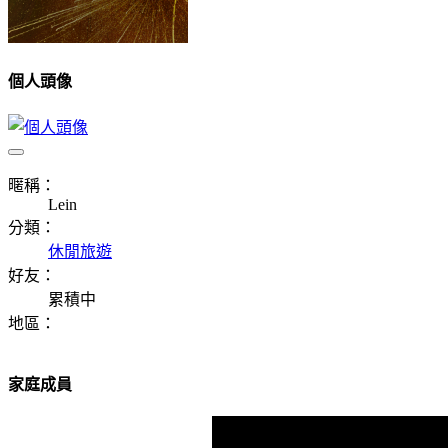
個人頭像
暱稱：
Lein
分類：
休閒旅遊
好友：
累積中
地區：
家庭成員