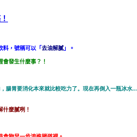
癌！
飲料，號稱可以「
去油解膩
」。
裡會發生什麼事？！
的食物，腸胃要消化本來就比較吃力了。現在再倒入一瓶冰水
解什麼膩咧！
態食物早一步流進腸道裡。