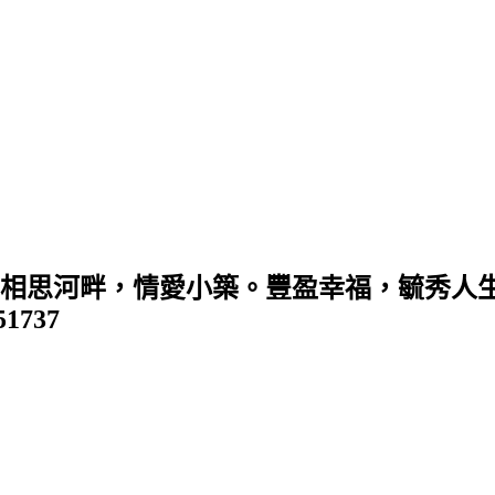
 (相思河畔，情愛小築。豐盈幸福，毓秀人生
351737