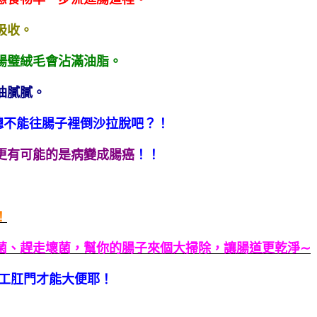
吸收。
腸璧絨毛會沾滿油脂。
油膩膩。
總不能往腸子裡倒沙拉脫吧？！
更有可能的是病變成腸癌
！！
！
菌、趕走壞菌，幫你的腸子來個大掃除，讓腸道更乾淨
∼
工肛門才能大便耶！