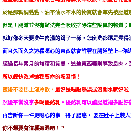
於是那稠稠黏黏、油不油水不水的物質就會率先被腸道
但是！腸道並沒有辦法完全吸收排除這些詭異的物質；
就好像冬天要洗牛肉湯的鍋子一樣，怎麼洗都還是覺得
而且久而久之這種噁心的東西就會附著在腸道壁上─你
經過長年累月的堆積和質變，這些東西輕則導致息肉，
所以趕快改掉這種要命的壞習慣！
飯後不要馬上灌冷飲，
最好是喝點熱湯或溫開水就好啦
然後平常沒事
多喝優酪乳
。優酪乳可以讓腸道裡多點好
再告訴你一件更噁心的事─ 得了腸癌，
要在肚子上裝人
你不想要有這種遭遇吧！？