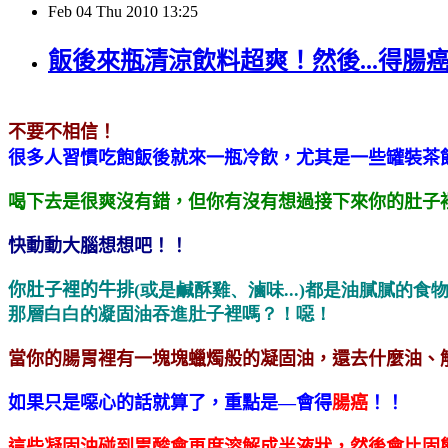
Feb
04
Thu
2010
13:25
飯後來瓶清涼飲料超爽！然後...得腸
不要不相信！
很多人習慣吃飽飯後就來一瓶冷飲，尤其是一些罐裝茶
喝下去是很爽沒有錯，但你有沒有想過接下來你的肚子
快動動大腦想想吧！！
你肚子裡的牛排
(或是鹹酥雞、滷味...)都是油膩膩
那層白白的凝固油吞進肚子裡嗎？！噁！
當你的腸胃裡有一塊塊蠟燭般的凝固油，還去什麼油、
如果只是噁心的話就算了，重點是
—
會得
腸癌
！！
這些凝固油碰到胃酸會再度溶解成半液狀，然後會比固