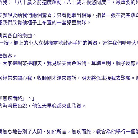
訴我：「八十歲之前適度運動，八十歲之後悠閒度日，最重要的
夫就說要給我們兩個驚喜；只看他取出相簿，指著一張在高空跳
讓我們欣賞他櫃子上布置的一套兒童樂隊。
演奏各自的樂曲。
鈕一按，櫃上的小人立刻機靈地敲起手裡的樂器，逗得我們哈哈大
去做客。
，大家邊喝茶邊聊天，我見姊夫面色滋潤、耳聰目明，腦子反應
居經常來關心我，牧師剛才還來電話，明天將派車接我去聚餐。
『無疾而終』。」
的海灣景色說，他每天早晚都來此欣賞。
聲無息地告別了人間，如他所言，無疾而終。教會為他舉行一個