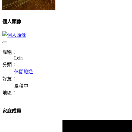
個人頭像
暱稱：
Lein
分類：
休閒旅遊
好友：
累積中
地區：
家庭成員