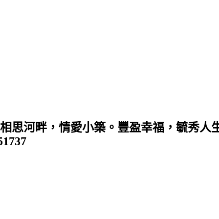
 (相思河畔，情愛小築。豐盈幸福，毓秀人生
351737