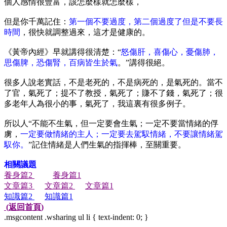
個人感情很豐富，該怎麼樣就怎麼樣，
但是你千萬記住：
第一個不要過度，第二個過度了但是不要長
時間
，很快就調整過來，這才是健康的。
《黃帝內經》早就講得很清楚：
“
怒傷肝，喜傷心，憂傷肺，
思傷脾，恐傷腎，百病皆生於氣
。”講得很絕。
很多人說老實話，不是老死的，不是病死的，是氣死的。當不
了官，氣死了；提不了教授，氣死了；賺不了錢，氣死了；很
多老年人為很小的事，氣死了，我這裏有很多例子。
所以人
“不能不生氣，但一定要會生氣；一定不要當情緒的俘
虜，
一定要做情緒的主人；一定要去駕馭情緒，不要讓情緒駕
馭你。
”記住情緒是人們生氣的指揮棒，至關重要。
相關議題
養身篇
2
養身篇
1
文章篇
3
文章篇
2
文章篇
1
知識篇
2
知識篇
1
(
返回首頁
)
.msgcontent .wsharing ul li { text-indent: 0; }