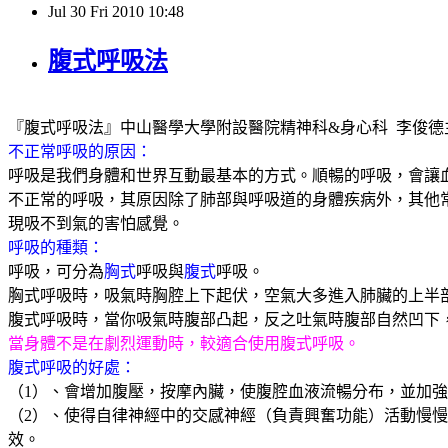
Jul
30
Fri
2010
10:48
腹式呼吸法
『腹式呼吸法』
中山醫學大學附設醫院精神科
&
身心科
李俊德
不正常呼吸的原因：
呼吸是我們身體和世界互動最基本的方式。順暢的呼吸，會讓
不正常的呼吸，其原因除了肺部與呼吸道的身體疾病外，其他
現吸不到氣的害怕感覺。
呼吸的種類：
呼吸，可分為
胸式
呼吸與
腹式
呼吸。
胸式呼吸時，吸氣時胸腔上下起伏，空氣大多進入肺臟的上半
腹式呼吸時，當你吸氣時腹部凸起，反之吐氣時腹部自然凹下
當身體不是在劇烈運動時，較適合使用腹式呼吸。
腹式呼吸的好處：
（
1
）、會增加腹壓，按摩內臟，使腹腔血液流暢分布，並加強
（
2
）、使得自律神經中的交感神經（負責興奮功能）活動慢慢
效。