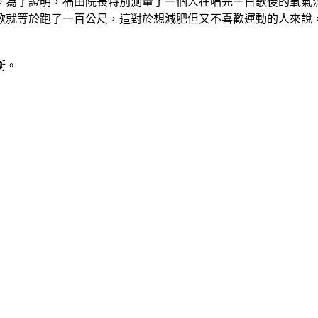
。為了證明，福田院長特別測量了一個人在唱完一首歌後的氧氣
歌就等於跑了一百公尺，這對於想減肥但又不喜歡運動的人來說
衡。