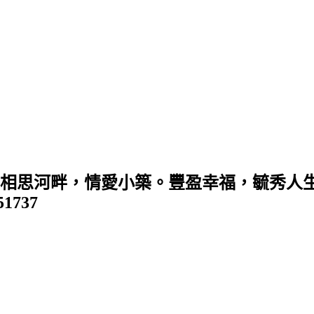
 (相思河畔，情愛小築。豐盈幸福，毓秀人生
351737