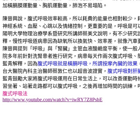
加橫膈膜運動量、胸肌運動量，肺泡不易塌陷。
陳晉興說，腹式呼吸效率較高，所以耗費的能量也相對較少，
神經系統、血壓、心跳以及情緒控制，更重要的是，呼吸是可
陽明大學物理治療學系暨研究所講師蔡美文說明，有不少研究
釋，慢性呼吸道病患因為缺氧所以換氣快、效率差，就像汽車
陳晉興提到「呼吸」與「腎臟」主管血液酸鹼度平衡，使一般
院多年前針對洗腎患者進行研究，病患每天作兩次腹式呼吸、
藍青解釋，因為
腹式呼吸就是橫膈呼吸，所謂按摩內臟的效果
台大醫院內科主治醫師蔡敦仁也以超音波證實，
腹式呼吸對肝
藍青鼓勵大家將腹式呼吸運用在日常生活上，可以改善運動時
習坐著、站著走路都可以腹式呼吸，之後再增加時間的訓練，
腹式呼吸法
http://www.youtube.com/watch?v=iwRY7Z8PsbE