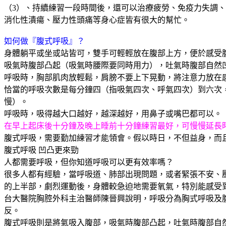
（
3
）、持續練習一段時間後，還可以治療疲勞、免疫力失調、
消化性潰瘍、壓力性頭痛等身心症皆有很大的幫忙。
如何做『腹式呼吸』？
身體躺平或坐或站皆可，雙手可輕輕放在腹部上方，便於感受
吸氣時腹部凸起（吸氣時腰際要同時用力），吐氣時腹部自然
呼吸時，胸部肌肉放輕鬆，肩膀不要上下晃動，將注意力放在
恰當的呼吸次數是每分鐘四（指吸氣四次、呼氣四次）到六次
慢）。
呼吸時，吸得越大口越好，越深越好，用鼻子或嘴巴都可以。
在早上起床後十分鐘及晚上睡前十分鐘練習最好，可慢慢延長
腹式呼吸，需要勤加練習才能領會。假以時日，不但益身，而
腹式呼吸
凹凸更來勁
人都需要呼吸，但你知道呼吸可以更有效率嗎？
很多人都有經驗，當呼吸道、肺部出現問題，或者緊張不安、
的上半部，劇烈運動後，身體較急迫地需要氧氣，特別能感受
台大醫院胸腔外科主治醫師陳晉興說明，呼吸分為胸式呼吸及
反。
腹式呼吸則是將氣吸入腹部，吸氣時腹部凸起，吐氣時腹部自