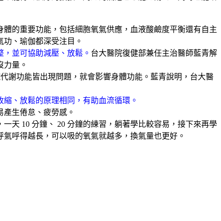
身體的重要功能，包括細胞氧氣供應，血液酸鹼度平衡還有自主
氣功、瑜伽都深受注目。
整，並可協助減壓、放鬆。
台大醫院復健部兼任主治醫師藍青解
沒力量。
臟代謝功能皆出現問題，就會影響身體功能。藍青說明，台大醫
收縮、放鬆的原理相同，有助血流循環。
易產生倦怠、疲勞感。
，一天
10
分鐘、
20
分鐘的練習，躺著學比較容易，接下來再學
呼氣呼得越長，可以吸的氧氣就越多，換氣量也更好。