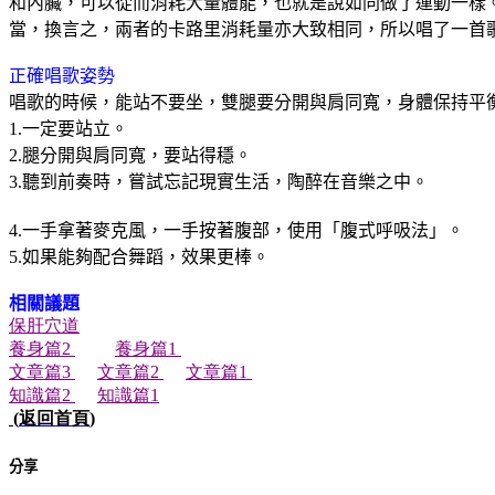
和內臟，可以從而消耗大量體能，也就是說如同做了運動一樣
當，換言之，兩者的卡路里消耗量亦大致相同，所以唱了一首
正確唱歌姿勢
唱歌的時候，能站不要坐，雙腿要分開與肩同寬，身體保持平
1.
一定要站立。
2.
腿分開與肩同寬，要站得穩。
3.
聽到前奏時，嘗試忘記現實生活，陶醉在音樂之中。
4.
一手拿著麥克風，一手按著腹部，使用「腹式呼吸法」。
5.
如果能夠配合舞蹈，效果更棒。
相關議題
保肝穴道
養身篇2
養身篇1
文章篇3
文章篇2
文章篇1
知識篇2
知識篇1
(
返回首頁
)
分享