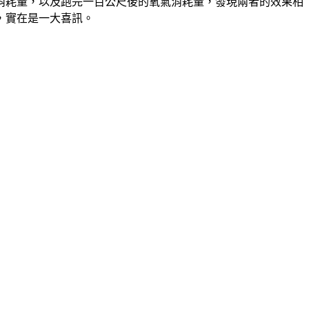
消耗量，以及跑完一百公尺後的氧氣消耗量，發現兩者的效果相
，實在是一大喜訊。