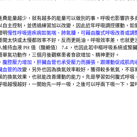
耗費能量越少，就有越多的能量可以做別的事。呼吸也影響許多
以自主控制，並透過練習加以改變，因此近年呼吸調控運動，如
證明
慢性呼吸道疾病如氣喘、肺氣腫，可藉由腹式呼吸改善或調
要開太快或太慢都效率不好，反而更耗油，呼吸效率差，也就更
人維持血液
PH
值（酸鹼值）
7.4
，也因此若中樞呼吸系統或腎
簡單氣功動作，三個月後觀察患者食欲增加、精神更好。
，
腹腔壓力增加，肝臟血管也承受壓力而擴張，跟運動促成肌肉
臟血管的改
變，另外也因為換氣效率較好，獲得較多氧氣，不容
候的換氣效果，也就能改善運動的能力。先是學習如何腹式呼吸
呼吸越慢越好，一開始先一呼一吸，之後可以呼兩下吸一下，當