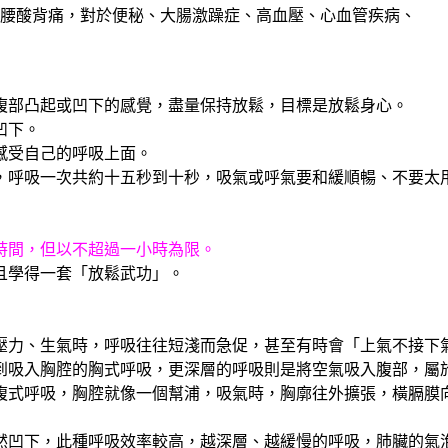
腰酸背痛，對於便秘、大腸激躁症、高血壓、心血管疾病、
腹部凸起或凹下的感覺，盡量保持放鬆，目標是放鬆身心。
凹下。
感受自己的呼吸上面。
，呼吸一次共約十五秒到十秒，吸氣或呼氣要和緩順暢、不要太
時間，但以不超過一小時為限。
且學得一套「放鬆武功」。
壓力、生氣時，呼吸往往短淺而急促，甚至有時會「上氣不接下
到吸入胸腔的胸式呼吸，更深層的呼吸則是將空氣吸入腹部，屬
腹式呼吸，胸腔就像一個幫浦，吸氣時，胸廓往外擴張，橫膈膜
然凹下，此種呼吸效率較高，越深層、越緩慢的呼吸，肺臟的氣