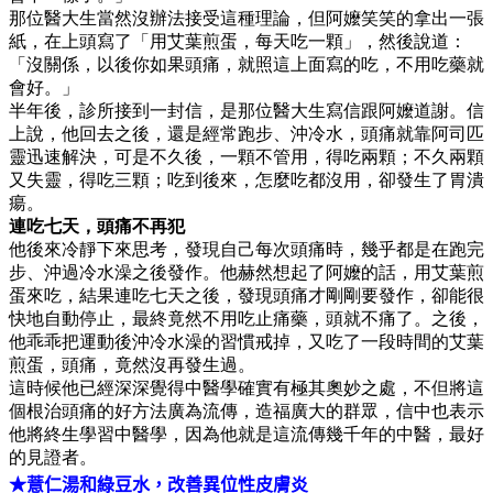
那位醫大生當然沒辦法接受這種理論，但阿嬤笑笑的拿出一張
紙，在上頭寫了「用艾葉煎蛋，每天吃一顆」，然後說道：
「沒關係，以後你如果頭痛，就照這上面寫的吃，不用吃藥就
會好。」
半年後，診所接到一封信，是那位醫大生寫信跟阿嬤道謝。信
上說，他回去之後，還是經常跑步、沖冷水，頭痛就靠阿司匹
靈迅速解決，可是不久後，一顆不管用，得吃兩顆；不久兩顆
又失靈，得吃三顆；吃到後來，怎麼吃都沒用，卻發生了胃潰
瘍。
連吃七天，頭痛不再犯
他後來冷靜下來思考，發現自己每次頭痛時，幾乎都是在跑完
步、沖過冷水澡之後發作。他赫然想起了阿嬤的話，用艾葉煎
蛋來吃，結果連吃七天之後，發現頭痛才剛剛要發作，卻能很
快地自動停止，最終竟然不用吃止痛藥，頭就不痛了。之後，
他乖乖把運動後沖冷水澡的習慣戒掉，又吃了一段時間的艾葉
煎蛋，頭痛，竟然沒再發生過。
這時候他已經深深覺得中醫學確實有極其奧妙之處，不但將這
個根治頭痛的好方法廣為流傳，造福廣大的群眾，信中也表示
他將終生學習中醫學，因為他就是這流傳幾千年的中醫，最好
的見證者。
★薏仁湯和綠豆水，改善異位性皮膚炎