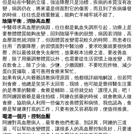
但是站在中醫的立場，強迫降壓只是治標，疾病的本質沒有改
變，病因仍在，將來還是得面對它的傷害，而且到了疾病爆發
的時候，往往也是積重難返，能夠亡羊補牢就不錯了。
陰陽平衡，消除高血壓
中醫尋求高血壓的病因，往往都是氣血失調所引起，治療上是
要整體體質能夠改變，回到陰陽平衡的狀態，病因若消除，高
血壓當然就消除了，但因體質改變需花較久的時間，而患者往
往用「西藥降壓」的習慣面對中醫治療，要求吃藥就要很快降
壓，所以最後就會失去耐性，放棄根本治療之道。要改善血
壓，除了用藥調整體質以外，也需要從生活習慣上做改變，而
在飲食上，除了少油、少鹽、少膽固醇、不要吃煎炸物、減少
蛋白質攝取，還可善用食療來幫忙。
如果有病人向爺爺請教病理原因，他都很詳細地解說，但若問
到食療，他總是笑笑不太回答，我猜，他可能是覺得醫生注重
的是專業的醫療，食療是輔助，這些就交給「護理人員」吧！
而阿嬤跟爺爺是最佳拍檔，阿嬤在抓藥的時候，就會教病人做
食療，協助病人利用一些偏方改善體質和病情。我也認為，食
療是幫健康打底的工作，只要有效又容易取得，便值得推廣。
喝湯一個月，控制血壓
阿嬤對高血壓病人，最常教他們煮湯。別訝異，阿嬤的三道
湯，可以幫助改變體質，讓很多人的高血壓控制良好，只要連