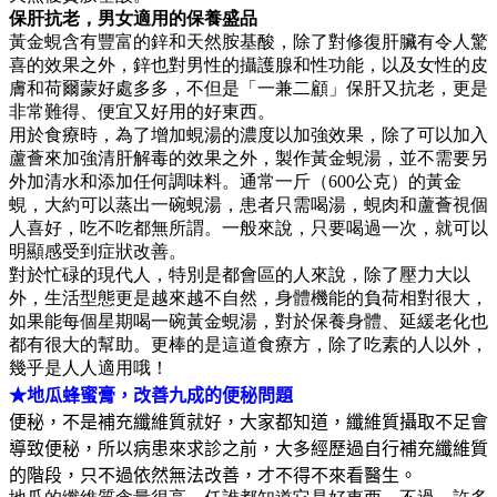
保肝抗老，男女適用的保養盛品
黃金蜆含有豐富的鋅和天然胺基酸，除了對修復肝臟有令人驚
喜的效果之外，鋅也對男性的攝護腺和性功能，以及女性的皮
膚和荷爾蒙好處多多，不但是「一兼二顧」保肝又抗老，更是
非常難得、便宜又好用的好東西。
用於食療時，為了增加蜆湯的濃度以加強效果，除了可以加入
蘆薈來加強清肝解毒的效果之外，製作黃金蜆湯，並不需要另
外加清水和添加任何調味料。通常一斤（600公克）的黃金
蜆，大約可以蒸出一碗蜆湯，患者只需喝湯，蜆肉和蘆薈視個
人喜好，吃不吃都無所謂。一般來說，只要喝過一次，就可以
明顯感受到症狀改善。
對於忙碌的現代人，特別是都會區的人來說，除了壓力大以
外，生活型態更是越來越不自然，身體機能的負荷相對很大，
如果能每個星期喝一碗黃金蜆湯，對於保養身體、延緩老化也
都有很大的幫助。更棒的是這道食療方，除了吃素的人以外，
幾乎是人人適用哦！
★地瓜蜂蜜膏，改善九成的便秘問題
便秘，不是補充纖維質就好，大家都知道，纖維質攝取不足會
導致便秘，所以病患來求診之前，大多經歷過自行補充纖維質
的階段，只不過依然無法改善，才不得不來看醫生。