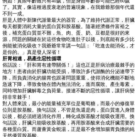
例如：實際年齡雖只有40歲，但是身體年齡卻可能已經60歲
了。其實，像這種過度衰老的普遍現象，在我爺爺那個年代還
不到一成。
肝是人體中新陳代謝量最大的器官，為了維持代謝正常，肝臟
每天都要消耗大量的蛋白質和胺基酸。隨著經濟條件富裕之
後，補充蛋白質並不難，魚、肉、蛋、奶、豆都是很好的來
源，問題的關鍵在於這些食物吃進肚子以後，到底能有多少比
例能被消化吸收？我爺爺常常講一句話：「吃進去能消化，才
是你的。」真是發人深省！
肝胃相連，易產生惡性循環
俗話說：「肝和胃有連帶關係！」這也正是肝病治療最棘手的
地方！患者由於肝臟功能受損，導致許多代謝酶的分泌連帶下
降，而負責消化的腸胃也跟著問題重重，使得消化機能不斷地
急速下降，導致食物在體內無法消化，進而腐敗、產生毒素，
同時增加肝臟解毒之負荷量。接連不斷的惡性循環，讓肝病變
得非常棘手！
對人體來說，最小的能量補充單位是葡萄糖，而最小的修復單
位則是胺基酸。換句話說，不管是魚還是肉，蛋白質進入身體
以後，都必須經過消化作用，轉化成胺基酸才能吸收運用。換
句話說，肝臟只能吸收胺基酸，再用胺基酸來合成肝臟需要的
各種蛋白質。而蘆薈黃金蜆湯，正是最不會增加腸胃負擔的純
天然優質胺基酸。