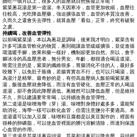
續吃一個月以上，很多人的血壓就自然恢復正常呢！
紫菜蔥花湯是第一道湯。冬天因寒冷，血管更加收縮，血壓往
往較高，光吃降血壓藥，強迫擴張血管，血管的本質沒改善，
久而久之還會失去彈性，就算血壓「看似」正常，終究有破裂
之虞。
持續喝，改善血管彈性
以前喝紫菜湯，本以為蔥花是調味，後來我才明白，紫菜含有
許多可讓血管軟化的物質，蔥則能讓血管緩緩擴張，並促進循
環溫暖手腳，效果和藥一樣好，機制卻更加自然。所以，會手
腳冰冷的高血壓患者，無分男女、年齡，都很適合喝這道湯。
唯需注意的是，紫菜的纖維很多，胃腸消化不佳的人，最好多
咬幾下，以免肚子脹痛，若腸胃實在不行，也可以只喝湯，因
為湯汁是精華。最奇妙的是，有些高血壓病人飯前喝紫菜蔥
湯，飯後血壓就會降低，而沒有血管硬化、血壓正常的人喝這
道湯，卻不會因此降壓過低。蔥雖然可以降低血壓，但是維持
不久，所以建議要常常喝，以持續改善血管彈性。
第二道湯是味噌海帶（芽）湯。味噌對身體好處多多，還能幫
助消化，海帶一樣可以軟化血管，但需注意鹽分不要過高。本
道湯還可以加入豆腐，味噌和豆腐都是以黃豆製作的，裡面有
很棒的卵磷脂，可以使血管裡面的髒污溶解清除，而達到保護
心血管的作用。
第三道湯是芹菜洋蔥蒜頭湯。芹菜和洋蔥可以降血壓，蒜頭裡