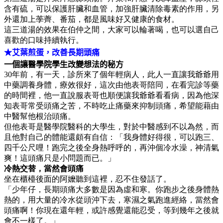
含有硫，可以保護肝臟和血管，加強肝臟清除毒素的作用，另
外還加上荸薺、番茄，都是風味好又健康的食材。
這三道湯的效果在伯仲之間，大家可以輪著喝，也可以選自己
喜歡的口味持續執行。
★艾葉煎蛋，改善長期頭痛
一個讓醫學院學生改變想法的秘方
30年前，有一天，診所來了個年輕病人，此人一直讓我爺爺用
中藥調養身體，療效很好，這次由他表哥陪同，在看完診等藥
的時間裡，他一直說服表哥也順便讓我爺爺看看病，因為他深
知表哥常受頭痛之苦，不時吃止痛藥來抑制頭痛，希望能藉由
中醫幫他根治頭痛。
但他表哥是醫學院醫科的大學生，對於中醫感到不以為然，而
且他對自己的體能還頗有自信：「我身體好得很，可以跑三、
四千公尺哩！跑完之後全身熱呼呼的，再沖個冷水澡，神清氣
爽！這頭痛只是小問題而已。」
冷熱交替，當然會頭痛
坐在櫃檯後面的阿嬤聽到這裡，忍不住發話了。
「少年仔，長期頭痛大多數是因為虛和寒。你跑步之後身體熱
熱的，用大量的冷水從頭沖下去，寒濕之氣跑進經絡，當然會
頭痛啊！你現在還年輕，或許感覺還能忍受，等到幾年之後就
會不一樣了。」