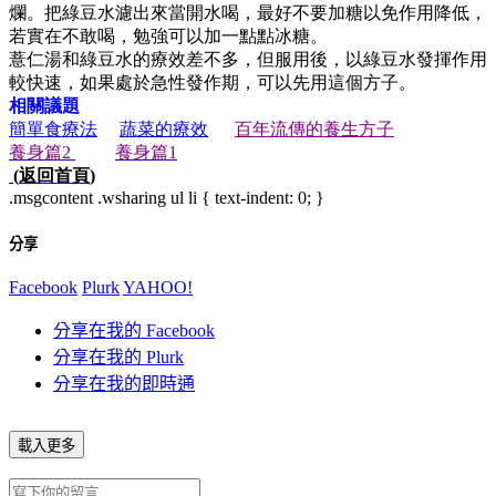
爛。把綠豆水濾出來當開水喝，最好不要加糖以免作用降低，
若實在不敢喝，勉強可以加一點點冰糖。
薏仁湯和綠豆水的療效差不多，但服用後，以綠豆水發揮作用
較快速，如果處於急性發作期，可以先用這個方子。
相關議題
簡單食療法
蔬菜的療效
百年流傳的養生方子
養身篇
2
養身篇
1
(
返回首頁
)
.msgcontent .wsharing ul li { text-indent: 0; }
分享
Facebook
Plurk
YAHOO!
分享在我的 Facebook
分享在我的 Plurk
分享在我的即時通
載入更多