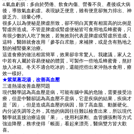
4.氣血虧損：多由於勞倦、飲食內傷、營養不良、產後或大病
後，導致氣血虧虛。表現缺乏便意，雖有便意卻無力排出、神
疲乏力、頭暈心悸。
很多人以為便秘是脾虛所致，卻不明白其實有相當高的比例是
腎虛所造成。不管是脾虛或腎虛便秘皆可食用地瓜蜂蜜膏，只
有很少數的人吃了無效，若無效則代表是脾虛或腎虛所造成，
這時，醫師就會改用「參苓白朮散」來補脾，或是含有熟地之
類的補腎藥來治療。
這道食療的做法相當簡單，效果卻非常驚人。我建議，家人之
中若有人屬於容易便秘的體質，可製作一些地瓜蜂蜜膏，熬好
放入冰箱。冬天不適合吃冰的，還能挖些出來沖熱水食用，療
效一樣好。
★紫菜蔥花湯，改善高血壓
三道熱湯改善血壓問題
現代醫學認為高血壓是病，可能有腦中風的危險，需要接受治
療，但是中醫卻認為高血壓不是病，它是疾病的結果，疾病才
是「因」，但是造成高血壓的病因，除了高血脂、動脈硬化、
內分泌失調等之外，其他的病因往往難以檢查出來，所以現代
醫學就直接治療這個「果」，使用利尿劑、血管擴張劑等方式
強迫降壓，務求使得「帳面」看起來漂亮，醫病雙方皆大歡
喜。