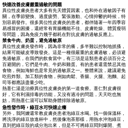
快速改善皮膚嚴重過敏的問題
異位性皮膚炎患者大多有先天體質因素，也和外在過敏因子有
關，在季節變換、過度疲勞、緊張激動、心情抑鬱的時候，特
別容易發作。很多異位性皮膚炎的患者，都伴隨著一年四季容
易感冒的困擾，還經常有胃腸機能不佳、皮膚乾燥、體質瘦弱
等問題，因為免疫力幾乎都耗在對抗皮膚的過敏反應上。
禁食牛肉、奶蛋，避免過敏原
異位性皮膚炎發作時，因為非常的癢，多半難以控制地抓搔，
結果可能破皮導致發炎。這是一種很嚴重的皮膚過敏，必須避
免過敏原，在我們的飲食當中，有三項是這類患者必須百分之
百避開的，它們是牛肉、牛奶和雞蛋。有的患者還需禁忌其他
食物，例如海鮮也是常見的過敏原之一。整體來說，建議避免
吃煎炸類、加工類的食物，例如肉鬆、香腸、火腿、泡麵、起
司等都應該盡量少吃。
熱薏仁湯是治療異位性皮膚炎的第一道食療。薏仁對皮膚很
好，它有利濕排毒的功能，又沒有過冷的問題，天天吃也無
妨，而熱薏仁湯可以幫助身體排除過敏原。
急性發作時，綠豆水可快速止癢
另外，我阿嬤還常教皮膚炎患者泡綠豆水喝。找一個保溫杯，
將洗淨的綠豆放進杯中，然後像泡茶那樣，用熱水沖泡綠豆，
直到把綠豆殼的成分泡出來，但是不可將綠豆悶到爆開、煮