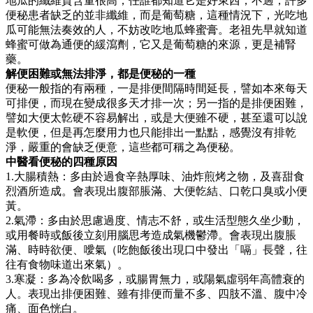
地瓜的纖維質含量很高，任誰都知道它是好東西，不過，許多
便秘患者缺乏的並非纖維，而是葡萄糖，這種情況下，光吃地
瓜可能無法奏效的人，不妨改吃地瓜蜂蜜膏。老祖先早就知道
蜂蜜可做為通便的緩瀉劑，它又是葡萄糖的來源，更是補腎
藥。
解便困難或無法排淨，都是便秘的一種
便秘一般指的有兩種，一是排便間隔時間延長，譬如本來每天
可排便，而現在變成很多天才排一次；另一指的是排便困難，
譬如大便太亁硬不容易解出，或是大便雖不硬，甚至還可以說
是軟便，但是再怎麼用力也只能排出一點點，感覺沒有排乾
淨，嚴重的會缺乏便意，這些都可稱之為便秘。
中醫看便秘的四種原因
1.大腸積熱：多由於過食辛熱厚味、油炸煎烤之物，及喜甜食
烈酒所造成。會表現出腹部脹滿、大便亁結、口乾口臭或小便
黃。
2.氣滯：多由於思慮過度、情志不舒，或生活型態久坐少動，
或用餐時或飯後立刻用腦思考造成氣機鬱滯。會表現出腹脹
滿、時時欲便、噯氣（吃飽飯後出現口中發出「嗝」長聲，往
往有食物味道出來氣）。
3.寒凝：多為冷飲喝多，或腸胃無力，或陽氣虛弱年高體衰的
人。表現出排便困難、雖有排便而量不多、四肢不溫、腹中冷
痛、面色恍白。