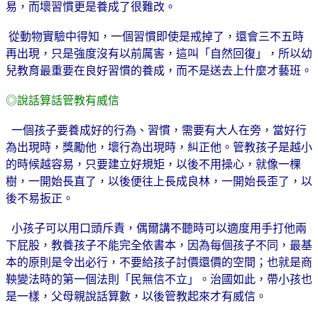
易，而壞習慣更是養成了很難改。
從動物實驗中得知，一個習慣即使是戒掉了，還會三不五時
再出現，只是強度沒有以前厲害，這叫「自然回復」，所以幼
兒教育最重要在良好習慣的養成，而不是送去上什麼才藝班。
◎說話算話管教有威信
一個孩子要養成好的行為、習慣，需要有大人在旁，當好行
為出現時，獎勵他，壞行為出現時，糾正他。管教孩子是越小
的時候越容易，只要建立好規矩，以後不用操心，就像一棵
樹，一開始長直了，以後便往上長成良林，一開始長歪了，以
後不易扳正。
小孩子可以用口頭斥責，偶爾講不聽時可以適度用手打他兩
下屁股，教養孩子不能完全依書本，因為每個孩子不同，最基
本的原則是令出必行，不要給孩子討價還價的空間；也就是商
鞅變法時的第一個法則「民無信不立」。治國如此，帶小孩也
是一樣，父母親說話算數，以後管教起來才有威信。