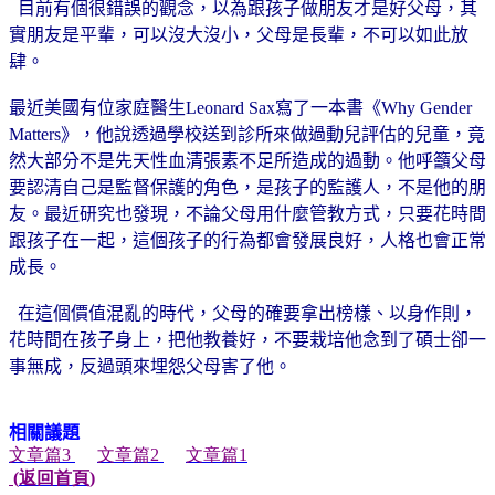
目前有個很錯誤的觀念，以為跟孩子做朋友才是好父母，其
實朋友是平輩，可以沒大沒小，父母是長輩，不可以如此放
肆。
最近美國有位家庭醫生
Leonard Sax
寫了一本書《
Why Gender
Matters
》，他說透過學校送到診所來做過動兒評估的兒童，竟
然大部分不是先天性血清張素不足所造成的過動。他呼籲父母
要認清自己是監督保護的角色，是孩子的監護人，不是他的朋
友。最近研究也發現，不論父母用什麼管教方式，只要花時間
跟孩子在一起，這個孩子的行為都會發展良好，人格也會正常
成長。
在這個價值混亂的時代，父母的確要拿出榜樣、以身作則，
花時間在孩子身上，把他教養好，不要栽培他念到了碩士卻一
事無成，反過頭來埋怨父母害了他。
相關議題
文章篇3
文章篇2
文章篇1
(
返回首頁
)