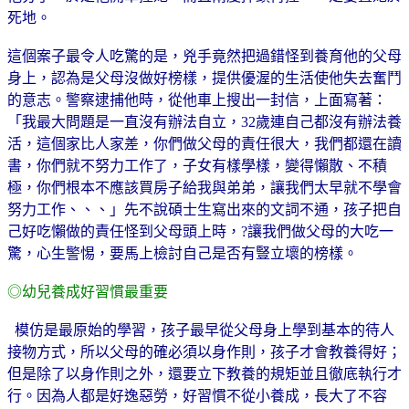
死地。
這個案子最令人吃驚的是，兇手竟然把過錯怪到養育他的父母
身上，認為是父母沒做好榜樣，提供優渥的生活使他失去奮鬥
的意志。警察逮捕他時，從他車上搜出一封信，上面寫著：
「我最大問題是一直沒有辦法自立，
32
歲連自己都沒有辦法養
活，這個家比人家差，你們做父母的責任很大，我們都還在讀
書，你們就不努力工作了，子女有樣學樣，變得懶散、不積
極，你們根本不應該買房子給我與弟弟，讓我們太早就不學會
努力工作、、、」先不說碩士生寫出來的文詞不通，孩子把自
己好吃懶做的責任怪到父母頭上時，
?
讓我們做父母的大吃一
驚，心生警惕，要馬上檢討自己是否有豎立壞的榜樣。
◎幼兒養成好習慣最重要
模仿是最原始的學習，孩子最早從父母身上學到基本的待人
接物方式，所以父母的確必須以身作則，孩子才會教養得好；
但是除了以身作則之外，還要立下教養的規矩並且徹底執行才
行。因為人都是好逸惡勞，好習慣不從小養成，長大了不容