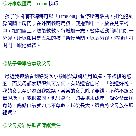
◎好家教擅用
Time out
技巧
孩子吵鬧講不聽時可以「
Time out
」暫停所有活動，把他抱到
房間關上房門；在外面餐廳用餐，便抱到車上，放在兒童椅
中，把門關上，然後數數。每增加一歲，暫停活動的時間加一
分鐘，所以如果是五歲的孩子暫停時間可以五分鐘，然後再打
開門，跟他說禮。
◎孩子需學會尊敬父母
最近我連續看到好幾次小孩跟父母講話用頂撞、不禮貌的態
度，而父母都表現得無可奈何，有時還會自嘲：「說還好啦，
我的女兒至少還跟我說話，某某的女兒除了要錢，不然不跟父
母說話。」我很驚訝，也很憂心，如果還未成年，尚受父母撫
育時，講話口氣就如此不尊敬，以後長大，還會將父母放在眼
裡嗎？
◎父母扮演好監督保護責任