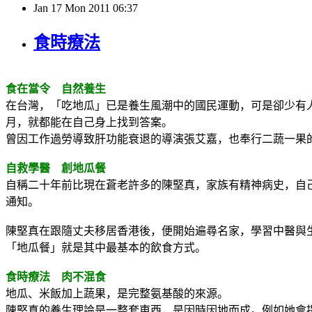
Jan
17
Mon
2011
06:37
食時療法
食在當令 自然養生
在台灣，「吃地瓜」已是養生風潮中的國民運動，可是卻少有
月，就都能在自己身上找到答案。
曾因工作過勞導致肝功能衰退的導演張艾嘉，也奉行二蔬一果
自救學醫 創地瓜餐
自稱二十年前比現在蒼老許多的陳堅真，家族有精神病史，自
通知。
陳堅真在跟隨丈夫移居香港後，便開始遍尋名家，學習中醫與
「地瓜餐」就是其中最基本的飲食方式。
食時療法 肉不混食
地瓜、米飯加上蔬果，是完整氨基酸的來源。
陳堅真的養生理論是一整套東西，是因時因地而成。例如她會