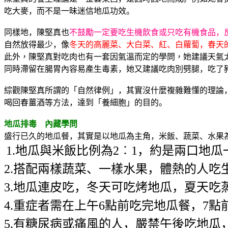
吃大麥，而不是一昧迷信地瓜功效。
同樣地，陳堅真也
不鼓勵一定要吃生機飲食或只吃有機食品，
自然放得最少，像
冬天的高麗菜、大白菜、紅、白蘿蔔，春天
此外，陳堅真對吃肉也有一套因氣溫而定的學問，她建議天氣
同時滯留在腸胃內容易產生毒素，她又建議吃肉別劈腿，吃了
綜觀陳堅真所謂的「自然律例」，其實沒什麼複雜難懂的理論
喝回春薑酒等方法，達到「養細胞」的目的。
地瓜排毒 內藏學問
盛行已久的地瓜餐，其實是以地瓜為主角，米飯、蔬菜、水果
1.
地瓜與米飯比例為
2
︰
1
，約是兩口地瓜
2.
搭配兩樣蔬菜、一樣水果，體熱的人吃
3.
地瓜連皮吃，冬天可吃烤地瓜，夏天吃
4.
重症者需在上午
6
點前吃完地瓜餐，
7
點
5.
有糖尿病或痛風的人，嚴禁午後吃地瓜