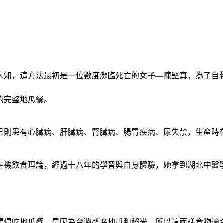
人知，這方法最初是一位數度瀕臨死亡的女子
—
陳堅真，為了自
的完整地瓜餐。
己則患有心臟病、肝臟病、腎臟病、腸胃疾病、尿失禁，生產時
生機飲食理論，經過十八年的學習與自身體驗，她拿到湖北中醫
提倡吃地瓜餐，是因為台灣盛產地瓜和稻米，所以這兩樣食物適