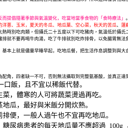
反而提倡隨著季節與氣溫變化，吃當地當季食物的「食時療法」
的洋蔥、玉米，夏天的冬瓜、地瓜葉、空心菜，秋天的苦瓜
、
蓮
太熱時別吃肉類，但攝氏二十五度以下可吃豬肉，氣溫低於攝氏
豬排就不要再喝牛肉湯，吃了牛排就別吃炸排骨，以免腸胃無法
，基本上就是儘量早睡早起，吃地瓜餐，把生活作息調整到與大
為配角，四者缺一不可，否則無法攝取到完整氨基酸，並真正達
一口飯，且不宜以稀飯代替。
生菜，體寒的人可將蔬菜燙過再吃。
蒸地瓜，最好與米飯分開炊熟。
前排便，一般人過午也不宜再吃地瓜。
，糖尿病患者的每天地瓜量不應超過
100g