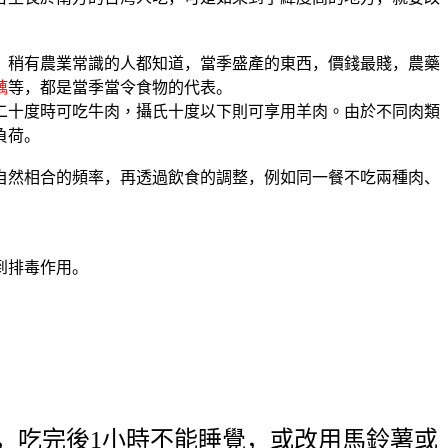
。稍有農業常識的人都知道，當季盛產的東西，價錢最賤，農藥
藕
等，都是當季當令食物的代表。
二十度時可吃牛肉，攝氏十度以下則可享用羊肉。
由於不同肉類
負荷。
自然相合的頻率，再透過飲食的調整，例如同一餐不吃兩種肉、
到排毒作用。
，吃完後
1
小時不能睡覺，或改用馬鈴薯或