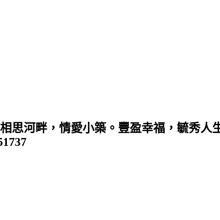
 (相思河畔，情愛小築。豐盈幸福，毓秀人生
351737