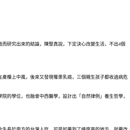
救而研究出來的結論，陳堅真說，下定決心改變生活，不出
4
個
在產檯上中風，後來又發現罹患乳癌，三個親生孩子都收過病危
學院的學位，也融會中西醫學，設計出「自然律例」養生哲學，
合生長於南方的台灣人吃，可是如果到了緯度高的地方，就要改