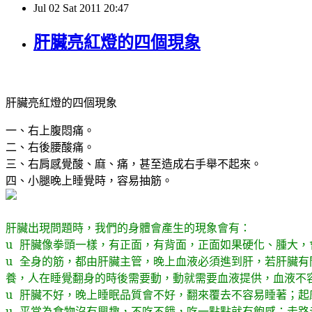
Jul
02
Sat
2011
20:47
肝臟亮紅燈的四個現象
肝臟亮紅燈的四個現象
一、右上腹悶痛。
二、右後腰酸痛。
三、右肩感覺酸、麻、痛，甚至造成右手舉不起來。
四、小腿晚上睡覺時，容易抽筋。
肝臟出現問題時，我們的身體會產生的現象會有：
u
肝臟像拳頭一樣，有正面，有背面，正面如果硬化、腫大，
u
全身的筋，都由肝臟主管，晚上血液必須進到肝，若肝臟有
養，人在睡覺翻身的時後需要動，動就需要血液提供，血液不
u
肝臟不好，晚上睡眠品質會不好，翻來覆去不容易睡著；起
u
平常為食物沒有興趣，不吃不餓，吃一點點就有飽感；走路