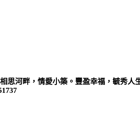
 (相思河畔，情愛小築。豐盈幸福，毓秀人生
351737