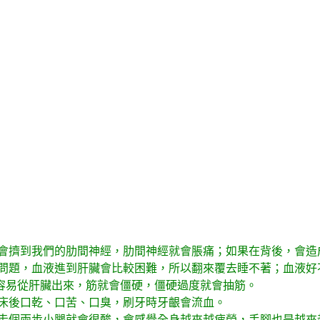
會擠到我們的肋間神經，肋間神經就會脹痛；如果在背後，會造
問題，血液進到肝臟會比較困難，所以翻來覆去睡不著；血液好
容易從肝臟出來，筋就會僵硬，僵硬過度就會抽筋。
床後口乾、口苦、口臭，刷牙時牙齦會流血。
走個兩步小腿就會很酸，會感覺全身越來越疲勞，手腳也是越來