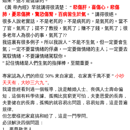
過來，這才是健康的。
《黃
帝內經》早就講得很清楚：
怒傷肝，喜傷心，悲傷
“
肺，憂思傷脾，驚恐傷腎，百病皆生於氣
。
講得很絕。
”
很多人說老實話，不是老死的，不是病死的，是氣死的。當不
了官，氣死了；提不了教授，氣死了；賺不了錢，氣死了；很
多老年人為很小的事，氣死了
??
我這裏有很多例子。所以我說人
不能不生氣，但一定要會生
“
氣；一定不要當情緒的俘虜，一定要做情緒的主人；一定要去
駕馭情緒，不要讓情緒駕馭你。
記住情緒是人們生氣的指揮棒，至關重要。
”
專家認為人們的癌症
來自家庭。在家裏千萬不要
小吵
50%
“
天天有，大吵三六九
。
”
我還曾經看到過一個報導，說是離婚人士、喪偶人士壽命偏
短，這個有科學依據。孤獨比貧窮更可怕，夫妻恩愛的長壽，
夫妻健在的長壽，孤獨的就容易出問題，容易短壽，這是普遍
規律。
但怎麼樣把家庭搞和睦了，這是一門學問。
必須解決四個問題：
要尊敬老人
1.