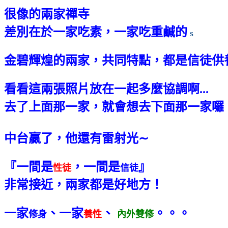
很像的兩家禪寺
差別在於一家吃素，一家吃重鹹的
s
金碧輝煌的兩家，共同特點，都是信徒供
看看這兩張照片放在一起多麼協調啊
...
去了上面那一家，就會想去下面那一家囉
中台贏了，他還有雷射光
∼
『一間是
，一間是
』
性徒
信徒
非常接近，兩家都是好地方！
一家
、一家
、
。。。
修身
養性
內外雙修