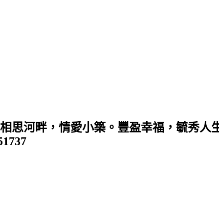
 (相思河畔，情愛小築。豐盈幸福，毓秀人生
351737