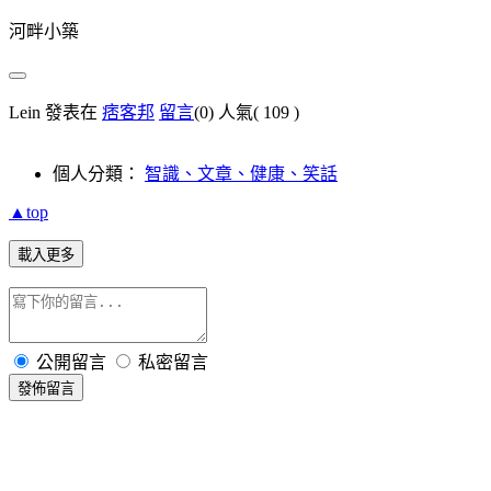
河畔小築
Lein 發表在
痞客邦
留言
(0)
人氣(
109
)
個人分類：
智識、文章、健康、笑話
▲top
載入更多
公開留言
私密留言
發佈留言