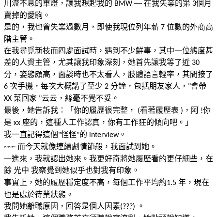
川流不息的車燈，讓我想起我的
—
在我失業的第
個月
BMW
3
賣掉的愛駒。
是的，我也曾失業過數月，即使我現位列年薪
位數的外商高
7
階主管。
在我尋覓新枝而四處面試時，遇到不少鮮事，其中一位態度甚
差的人資主管，尤其讓我印象深刻，她首先讓我等了近
30
分，姿態頗高，面談時也不太看人，肢體語言輕率，其間接了
次手機，每次大概講了至少
分鐘，包括朋友家人，
會帶
6
2
"
菜回家
云云，絲毫不覺不妥。
XX
"
最後，她告訴我：「你的履歷很完整，
看著履歷表
，阿
你
(
)
!
是
座的，這種人工作認真，你有工作狂的傾向吧。」
xx
我一直記得這個
怪怪
的
。
"
"
interview
而今天就像連續劇情節般，我面試到她。
~~~
一進來，我就認出她來。我更好奇將她履歷看的更仔細些，在
餘
光中
我察覺到她似乎也對我有印象。
事實上，她的履歷穩定度不高，每個工作平均約
年，現在
1.5
也是處於待業狀態。
我問她離職原因，回答是個人因素
。
(???)