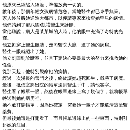
他原來已經陷入絕境，準備放棄一切的。
數年後，那個年輕女孩病情危急。當地醫生都已束手無策。
家人終於將她送進大都市，以便請專家來檢查她罕見的病情。
他們請到了郝武德•凱禮醫生來診斷。
當他聽說，病人是某某城的人時，他的眼中充滿了奇特的光
輝。
他立刻穿上醫生服裝，走向醫院大廳，進了她的病房。
醫生一眼就認出了她。
他立刻回到診斷室，並且下定決心要盡最大的努力來挽救她的
性命。
從那天起，他特別觀察她的病情。
經過一次漫長的奮鬥之後，終於讓她起死回生，戰勝了病魔。
最後，批價室將出院的帳單送到醫生手中，請他簽字。
醫生看了帳單一眼，然後在帳單邊緣上寫了幾個字，就將帳單
轉送到她的病房裡。
她不敢打開帳單，因為她確定，需要她一輩子才能還清這筆醫
藥費。
但最後她還是打開看了，而且帳單邊緣上的一些東西，特別引
起她的注目。