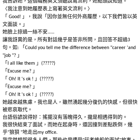
我告訴她，這個職務英文須聽說寫流利，她點頭說知道。
〈我注意到她履歷表上寫著英文流利。〉
「
」，我說「因你並無任何外商履歷，以下我們皆以英
Good!
文面談。」
她臉上掠過一絲不安…
..
讓我訝異的是，所有對話幾乎是答非所問，且回答不超過
3
句。如
「
:
Could you tell me the difference between "career 'and
」
"job "?
「
」
I all like them
(?????)
「
」
Excuse me?
「
」
Oh! It 's ok !
(?????)
「
」
Excuse me?
「
」
Oh! It 's ok !
(?????)
她越來越焦慮，我也是人，雖然湧起幾分復仇的快感，但很快
被悲哀取代。
台語俗諺說得好：搖擺沒有落魄得久，攏是相遇得到的。
我很快結束了面試，而她在起身時，還因撞到差點跌倒，幾
乎
狼狽
地走出
"
"
my office.
我突然想起很多人們，那些也曾遭受
莊孝維般的面試
故事，