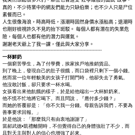
"
"
真的，不少待業中的網友們能力只缺伯樂；也不少人只是尸位
素餐而已。
人生很像海浪，時高時低，漲潮時固然身價水漲船高；退潮時
也剛好檢視許久不見的抬下斑駁。
每個人都有潛在的失業危
險，每個人也都有他的潛力與運氣。
謝謝老天爺上了我一課，僅此與大家分享。
------------------------------------------------------------------
一杯鮮奶
一個窮苦學生，為了付學費，挨家挨戶地推銷貨品。
到了晚上，發現自己的肚子很餓，而口袋裡只剩下一個小錢。
然而當一位年輕貌美的女孩子打開門時，他卻失去了勇氣。
他沒敢討飯，卻只要求一杯水喝。
女孩看出來他飢餓的樣子，於是給他端出一大杯鮮奶來。
他不慌不忙地將它喝下。而且問說，『應付多少錢？』
而她的答覆卻是：「你不欠我一分錢。母親告訴我們，不要為
善事要求回報。」
於是他說：「那麼我只有由衷地謝謝了」
當郝武德•凱禮離開時，不但覺得自己的身體強壯了不少，而
且對天主與對人的信心也增強了起來。