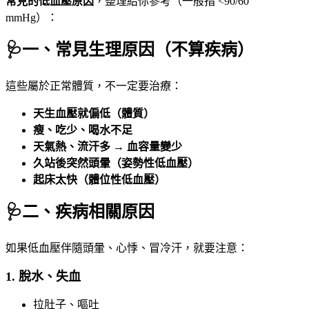
常見的低血壓原因
，整理給你參考（一般指 <90/60
mmHg）：
🩺
一、常見生理原因（不算疾病）
這些屬於正常體質，不一定要治療：
天生血壓就偏低（體質）
瘦、吃少、喝水不足
天氣熱、流汗多 → 血容量變少
久站後突然頭暈（姿勢性低血壓）
起床太快（體位性低血壓）
🩺
二、疾病相關原因
如果低血壓伴隨頭暈、心悸、冒冷汗，就要注意：
1.
脫水、失血
拉肚子、嘔吐