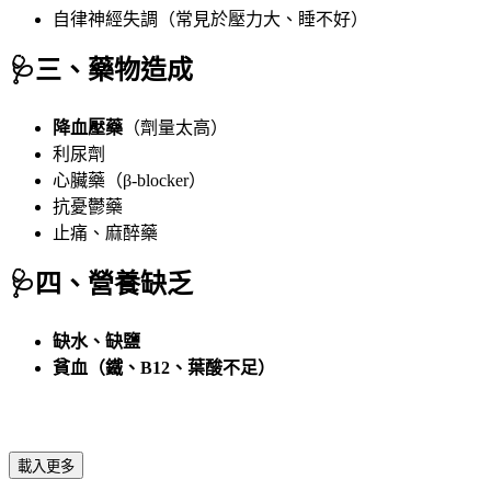
自律神經失調（常見於壓力大、睡不好）
🩺
三、藥物造成
降血壓藥
（劑量太高）
利尿劑
心臟藥（β-blocker）
抗憂鬱藥
止痛、麻醉藥
🩺
四、營養缺乏
缺水、缺鹽
貧血（鐵、B12、葉酸不足）
載入更多