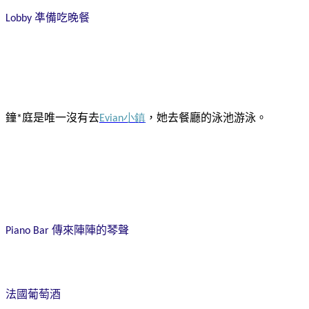
凖備吃晚餐
Lobby
鐘
庭是唯一沒有去
小鎮
，她去餐廳的泳池游泳。
*
Evian
傳來陣陣的琴聲
Piano Bar
法國葡萄酒