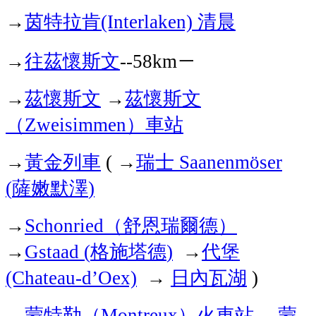
茵特拉肯
清晨
→
(Interlaken)
往茲懷斯文
－
→
--58km
茲懷斯文
茲懷斯文
→
→
（
）車站
Zweisimmen
黃金列車
瑞士
→
( →
Saanenmöser
薩嫩默澤
(
)
（舒恩瑞爾德）
→
Schonried
格施塔德
代堡
→
Gstaad (
)
→
日內瓦湖
(Chateau-d’Oex)
→
)
蒙特勒（
）火車站
蒙
→
Montreux
→