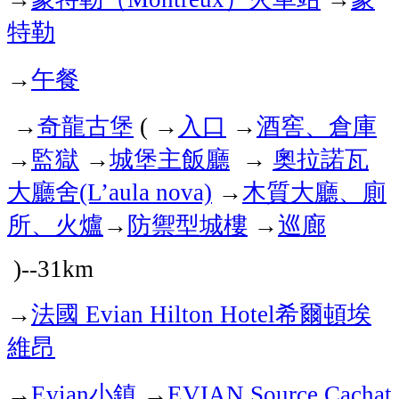
特勒
午餐
→
奇龍古堡
入口
酒窖、倉庫
→
( →
→
監
獄
城堡主飯廳
奧拉諾瓦
→
→
→
大廳舍
木質大廳、廁
(L’aula nova)
→
所、火爐
防禦型城樓
巡廊
→
→
)--31km
法國
希爾頓埃
→
Evian Hilton Hotel
維昂
小鎮
→
Evian
→
EVIAN Source Cachat