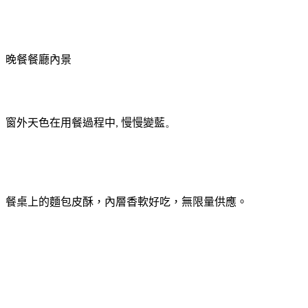
晚餐
餐廳內景
窗外天色
在用餐過程中
慢慢變藍
,
。
餐桌上的麵包皮酥，內層香軟好吃，無限量供應。