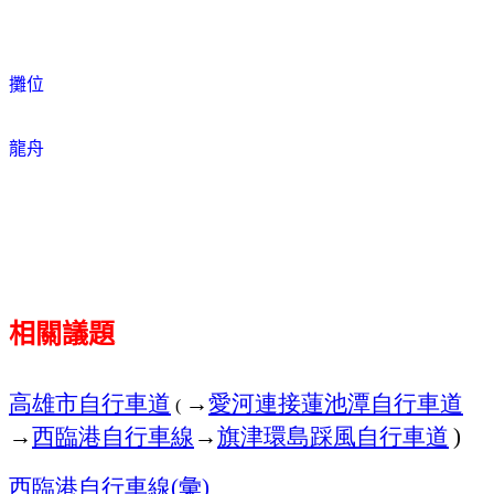
攤位
龍舟
相關議題
高雄市自行車道
→
愛河連接蓮池潭自行車道
(
→
西臨港自行車線
→
旗津環島踩風自行車道
)
西臨港自行車線
彙
(
)