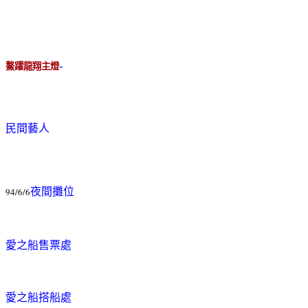
-
鰲躍龍翔主燈
民間藝人
94/6/6
夜間攤位
愛之船售票處
愛之船搭船處