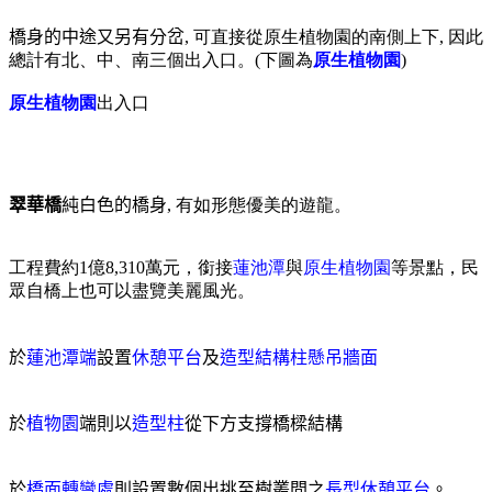
橋身的中途又另有分岔
, 可直接從原生植物園的南側上下, 因此
總計有北、中、南三個出入口。(下圖為
原生植物園
)
原生植物園
出入口
翠華橋
純白色的橋身
, 有如形態優美的遊龍。
工程費約1億8,310萬元，銜接
蓮池潭
與
原生植物園
等景點，民
眾自橋上也可以盡覽美麗風光。
於
蓮池潭端
設置
休憩平台
及
造型結構柱懸吊牆面
於
植物園
端則以
造型柱
從下方支撐橋樑結構
於
橋面轉彎處
則設置數個出挑至樹叢間之
長型休憩平台
。