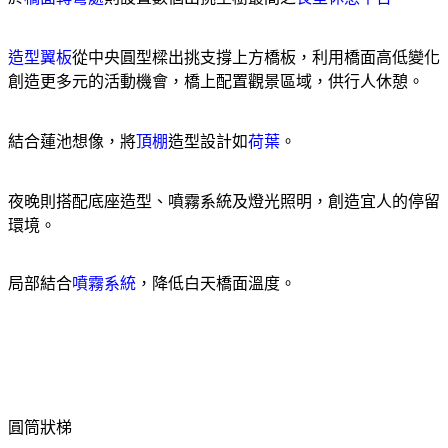
造型翼板
從中央圓型樑出挑支撐上方橋板，利用橋面高低變化
創造更多元的活動機會，橋上配置觀景區域，供行人休憩。
結合蓮池想像，將
頂棚
造型設計如
荷葉
。
夜晚則搭配底座造型、噴霧系統及燈光照明，創造宜人的停留
環境。
局部結合
噴霧系統
，降低白天橋面溫度。
圓筒狀梯