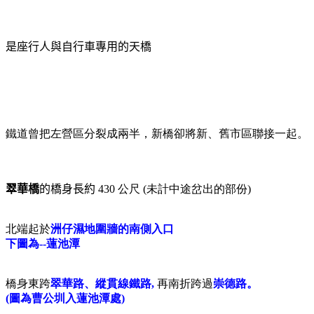
是
座行人與自行車專用的天橋
鐵道曾把左營區分裂成兩半，新橋卻將新、舊市區聯接一起。
翠華橋
的橋身長約
430 公尺 (未計中途岔出的部份)
北端起於
洲仔濕地圍牆的南側入口
下圖為--蓮池潭
橋身東跨
翠華路、縱貫線鐵路,
再南折跨過
崇德路。
(圖為曹公圳入蓮池潭處)