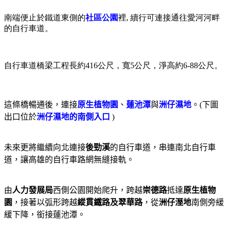
南端便止於鐵道東側的
社區公園
裡, 續行可連接通往愛河河畔
的自行車道。
自行車道橋梁工程長約
416公尺，寬5公尺，淨高約6-88公尺。
這條橋暢通後，連接
原生植物園
、
蓮池潭
與
洲仔濕地
。(下圖
出口位於
洲仔濕地的南側入口
)
未來更將繼續向北連接
後勁溪
的自行車道，串連南北自行車
道，讓高雄的自行車路網無縫接軌。
由
人力發展局
西側公園開始爬升，跨越
崇德路
抵達
原生植物
園
，接著以弧形跨越
縱貫鐵路及翠華路
，從
洲仔溼地
南側旁緩
緩下降，銜接蓮池潭。