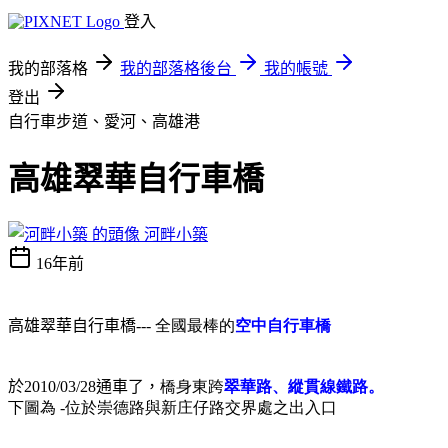
登入
我的部落格
我的部落格後台
我的帳號
登出
自行車步道、愛河、高雄港
高雄翠華自行車橋
河畔小築
16年前
高雄翠華自行車橋
--- 全國最棒的
空中自行車橋
於
2010/03/28
通車了，
橋身東跨
翠華路、縱貫線鐵路。
下圖為 -位於崇德路與新庄仔路交界處之出入口