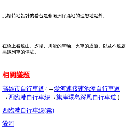
北端特地設計的看台是俯瞰洲仔濕地的理想地點外
。
在橋上看遠山、夕陽、川流的車輛、火車的通過、以及不遠處
高鐵列車的停駐。
相關議題
高雄市自行車道
→
愛河連接蓮池潭自行車道
(
→
西臨港自行車線
→
旗津環島踩風自行車道
)
西臨港自行車線
彙
(
)
愛河