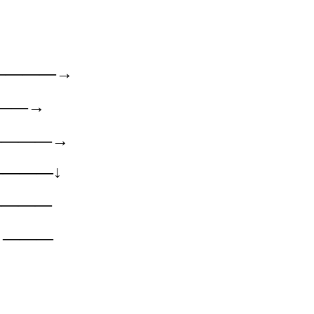
————→
——→
————→
———↓
————
←———