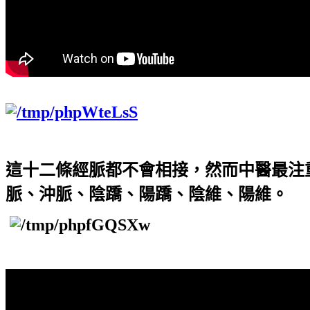
這十二條經脈都不會相接，然而中醫最注
脈、沖脈、陰蹻、陽蹻、陰維、陽維。