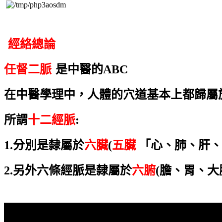
經絡總論
任督二脈
是中醫的ABC
在中醫學理中，人體的穴道基本上都歸屬
所謂
十二經脈
:
1.分別是隸屬於
六臟
(
五臟
「心、肺、肝、
2.另外六條經脈是隸屬於
六腑
(膽、胃、大