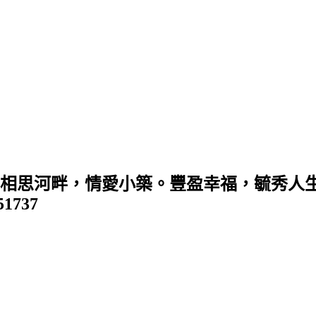
 (相思河畔，情愛小築。豐盈幸福，毓秀人生
351737