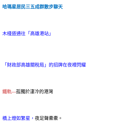
哈瑪星居民三五成群散步聊天
木棧道通往「高雄港站」
「財政部高雄關稅局」的招牌在夜裡閃耀
鐵軌
孤獨於淒冷的港灣
---
橋上燈如繁星，
夜足聲橐橐。