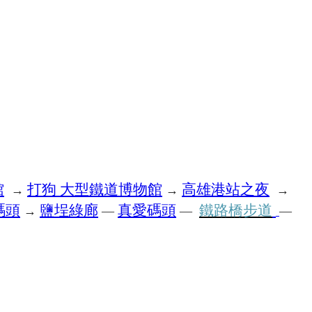
館
打狗
大型鐵道博物館
高雄港站之夜
→
→
→
碼頭
鹽埕綠廊
真愛碼頭
鐵路橋步道
→
—
—
—