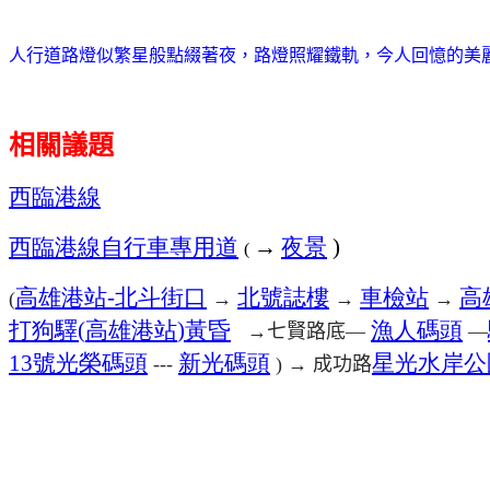
人行道路燈似繁星般點綴著夜，路燈照耀鐵軌，今人回憶的美
相關議題
西臨港線
西臨港線自行車專用道
→
夜景
)
(
高雄港站
北斗街口
北號誌樓
車檢站
高
-
(
→
→
→
打狗驛
高雄港站
黃昏
漁人碼頭
(
)
七賢路底
→
—
—
號光榮碼頭
新光碼頭
星光水岸公
13
成功路
---
) →