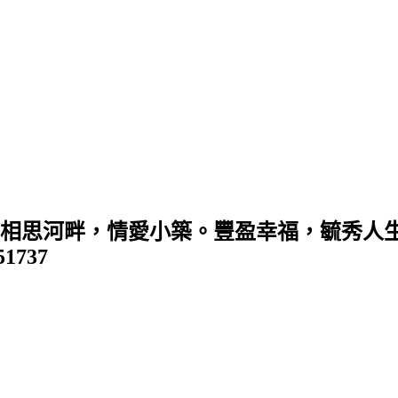
 (相思河畔，情愛小築。豐盈幸福，毓秀人生
351737