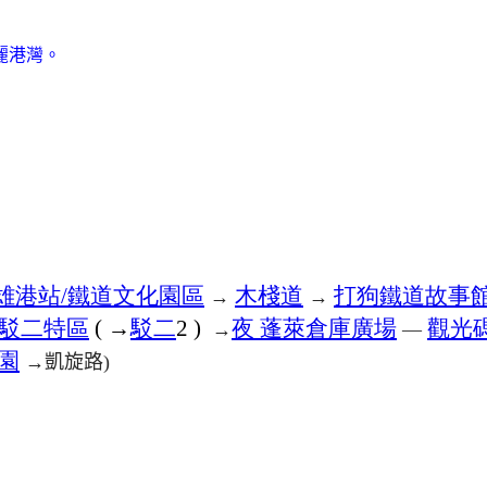
麗港灣。
雄港站
鐵道文化園區
木棧道
打狗鐵道故事
/
→
→
駁二特區
→
駁二
夜
蓬萊倉庫廣場
觀光
(
2 )
→
—
園
凱旋路
→
)