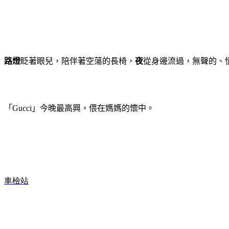
路燈
眨著眼兒，陪伴著空蕩的長椅，
夜
從身邊流過，無聲的、
「
」今晚最高興，偎在媽媽的懷中。
Gucci
車檢站