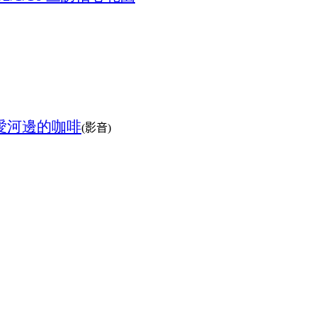
愛河邊的咖啡
影音
(
)