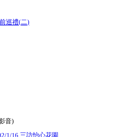
前巡禮
二
(
)
(影音)
三訪
怡心花園
02/1/16