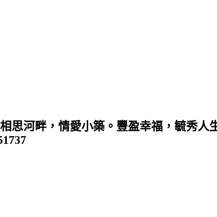
 (相思河畔，情愛小築。豐盈幸福，毓秀人生
351737