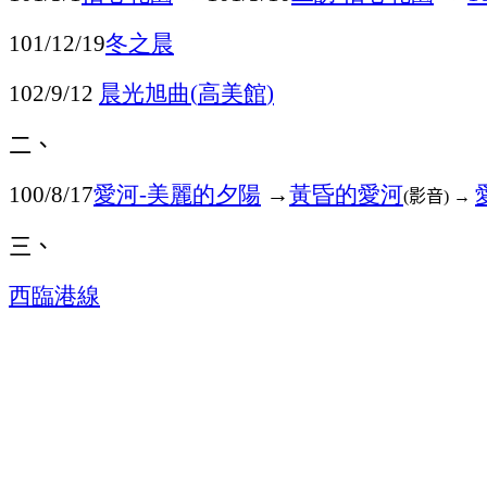
冬之晨
101/12/19
晨光旭曲
高美館
102/9/12
(
)
二、
愛河
美麗的夕陽
→
黃昏的愛河
100/8/17
-
影音
→
(
)
三、
西臨港線