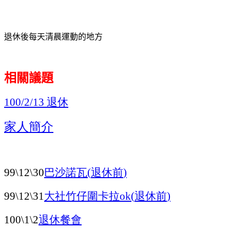
退休後每天清晨運動的地方
相關議題
退休
100/2/13
家人簡介
巴沙諾瓦
退休前
99\12\30
(
)
大社竹仔圍卡拉
退休前
99\12\31
ok(
)
退休餐會
100\1\2