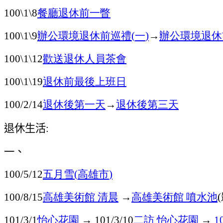
餐廳
退休前一瞥
100\1\8
辦公環境
退休前巡禮
一
→
辦公環境
退休
100\1\9
(
)
歡送退休人員茶會
100\1\12
退休前最後
上班
日
100\1\19
退休後
第一天
→
退休後
第三天
100/2/14
退休生活
:
一、
五月雪
高雄市
100/5/12
(
)
高雄美術館
清晨
→
高雄美術館
噴水池
100/8/15
怡心花園
→
二
訪
怡心花園
→
101/3/1
101/3/10
1